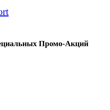
ort
пециальных Промо-Акций