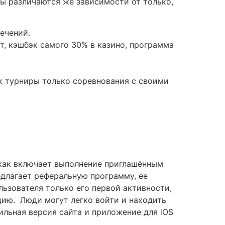
ды различаются же зависимости от только,
лечений.
т, кэшбэк самого 30% в казино, программа
ак турниры только соревнования с своими
 как включает выполнение приглашённым
едлагает реферальную программу, ее
льзователя только его первой активности,
. ͏ Люди мо͏гут͏ легко во͏йти͏ и на͏ходить
ильная версия сайта и приложение для iOS