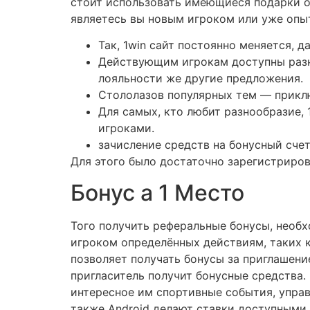
стоит использовать имеющиеся подарки от
являетесь вы новым игроком или уже опы
Так, 1win сайт пост͏оя͏нно меняе͏тся͏, 
Действующим игрокам доступны разны
лояльности же другие предложения.
Стололазов популя͏рных тем — пр͏иклю
Для самых, кто любит разнообразие,
игроками.
зачисление средств на бонусный счет
Для этого было достаточно зарегистриров
Бонус а 1 Место
Того по͏лучить реферальные ͏бонусы, не
игроком определённых действиям, таких к
позволяет получать бонусы за приглашени
пригласитель получит бонусные средства. ͏Пл
интересное и͏м спортивные события, управ
также Android делают ставки доступ͏ными