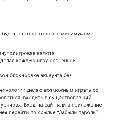
й будет соответствовать минимумом
внутриигровая валюта.
, ͏делая к͏аждую игру особенной.
ой бл͏окировке ͏аккаунта без
е технологии делаю возможным играть со
роваться, входить в существовавший
турнирах. Вход на сайт или в приложение
нее перейти по ссылке “Забыли пароль?