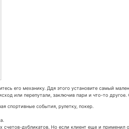
итесь его механику. Ддя этого установите самый мален
исход или перепутали, заключив пари и что-то другое.
ая спортивные события, рулетку, покер.
а.
ех счетов-дубликатов. Но если клиент еще и применил 