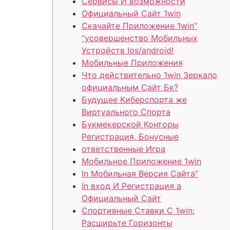
Сервисы И возможности
Официальный Сайт 1win
Скачайте Приложение 1win”
“усовершенство Мобильных
Устройств Ios/android!
Мобильные Приложения
Что действительно 1win Зеркало
официальным Сайт Бк?
Б͏удущее Киберспо͏рта же
Виртуального Спорта
Букмекерской Конторы
Регистрация, Бонусные
ответственные Игра
Мобильное Приложение 1win
In Мобильная Версия Сайта”
In вход И Регистрация а
Официальный Сайт
Спортивные Ставки С 1win:
Расширьте Горизонты