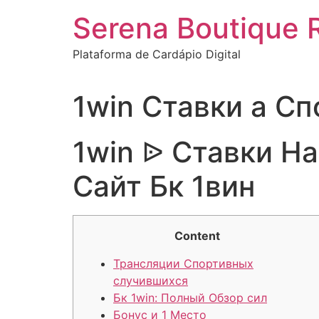
Ir
Serena Boutique 
para
o
Plataforma de Cardápio Digital
conteúdo
1win Ставки а С
1win ᐉ Ставки Н
Сайт Бк 1вин
Content
Трансляции Спортивных
случившихся
Бк 1win: Полный Обзор сил
Бонус и 1 Место