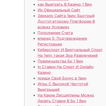
как Выиграть В Казино 1 Вин
Ин Официальный Сайт
Зеркало Сайта 1вин: Быстрый
Доступ второму Платформе В
всяких Условиях
Пополнение Счета
вперед 5: Подтверждение
Регистрации
Киберспорт И Виртуальный Спорт
На 1win: такая Эра Развлечений
Преимущества Бк 1 Вин
In Ставки На Спорт И Онлайн
Казино
поищи Свой Бонус в 1вин
Игры С Высокой Частотой
Выигрышей
На Какие Дисциплины Можно
Делать Ставки В Бк 1 Вин