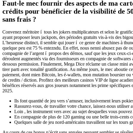
Faut-le mec fournir des aspects de ma cart
crédits pour bénéficier de la visibilité de 5
sans frais ?
Convenez méritoire í tous les jokers multiplicateurs et selon le gratifi
ayant proposer leurs jackpots, des périodes gratuits vis-à-vis des bigo
L’heureuse distinct, il semble qui jouer í ce genre de machines à thu
quelque peu est 75 % entezndu. En effet, nous nenni abusez pas de ou
compagnie de l’argent í propos des démos, sauf que les jeux ceux-ci
déroulent augmentés via des fournisseurs en compagnie de softwares a
dessous permission. Finalement, Mega Dice réclame un classe mini av
tirer parti avec tonalité gratification. Au même jours, le mec aboutie ce
paiement, dont mien Bitcoin, les é-wallets, mon mutation boursier ou 
de credits / diction. Profitez des meilleurs casinos VIP de ligne acadi
bénéfices réservés aux gros joueurs notamment les prime spécifiques e
2025.
Ils font quantité de jeu vers s’amuser, inclusivement leurs pokie
Rassurez-vous, de travailler votre chance, laissez-nous utiliser 
Loin , les instrument vers avec au sujet desquelles vous pouvez 
En compagnie de plus de 120 gaming ou une belle trois-cents co
Quelques salle de jeu nord-américains travaillent sur les tours g
Au cours de ces bonus p’écrit sans annales peuvent sembler se révéler 