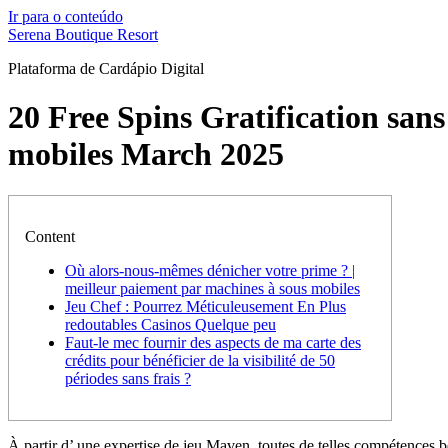
Ir para o conteúdo
Serena Boutique Resort
Plataforma de Cardápio Digital
20 Free Spins Gratification san
mobiles March 2025
Content
Où alors-nous-mêmes dénicher votre prime ? |
meilleur paiement par machines à sous mobiles
Jeu Chef : Pourrez Méticuleusement En Plus
redoutables Casinos Quelque peu
Faut-le mec fournir des aspects de ma carte des
crédits pour bénéficier de la visibilité de 50
périodes sans frais ?
À partir d’ une expertise de jeu Maven, toutes de telles compétences 