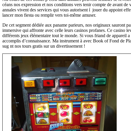
céans nos expression et nos conditions vers tenir compte de avant de v
annales vivent des services qui vous autorisent í jouer du appoint effec
lancer mon fiesta ou remplir vers toi-même amuser.
De cet segment dédiée aux paname parieurs, nos originaux sauront pari
immersive qui affronte avec celle leurs casinos profanes. Ce casino l
différents jeux élémentaire tout le monde. Si vous friand de appareil a
accomplis d’connaissance. Ma instrument à avec Book of Fond de Play’
sug nt nos tours gratis sur un divertissement !