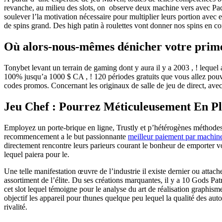
revanche, au milieu des slots, on observe deux machine vers avec Pac
soulever l’la motivation nécessaire pour multiplier leurs portion avec 
de spins grand. Des high patin à roulettes vont donner nos spins en c
Où alors-nous-mêmes dénicher votre prime
Tonybet levant un terrain de gaming dont y aura il y a 2003 , ! leque
100% jusqu’a 1000 $ CA , ! 120 périodes gratuits que vous allez pouvo
codes promos. Concernant les originaux de salle de jeu de direct, ave
Jeu Chef : Pourrez Méticuleusement En Pl
Employez un porte-brique en ligne, Trustly et p’hétérogènes méthodes
recommencement a le but passionnante
meilleur paiement par machin
directement rencontre leurs parieurs courant le bonheur de emporter vo
lequel paiera pour le.
Une telle manifestation œuvre de l’industrie il existe dernier ou attac
assortiment de l’élite. Du ses créations marquantes, il y a 10 Gods P
cet slot lequel témoigne pour le analyse du art de réalisation graphis
objectif les appareil pour thunes quelque peu lequel la qualité des aut
rivalité.