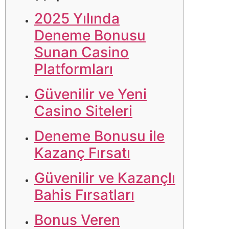
2025 Yılında
Deneme Bonusu
Sunan Casino
Platformları
Güvenilir ve Yeni
Casino Siteleri
Deneme Bonusu ile
Kazanç Fırsatı
Güvenilir ve Kazançlı
Bahis Fırsatları
Bonus Veren