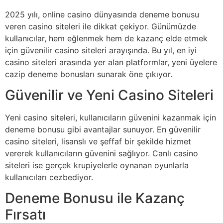
2025 yılı, online casino dünyasında deneme bonusu
veren casino siteleri ile dikkat çekiyor. Günümüzde
kullanıcılar, hem eğlenmek hem de kazanç elde etmek
için güvenilir casino siteleri arayışında. Bu yıl, en iyi
casino siteleri arasında yer alan platformlar, yeni üyelere
cazip deneme bonusları sunarak öne çıkıyor.
Güvenilir ve Yeni Casino Siteleri
Yeni casino siteleri, kullanıcıların güvenini kazanmak için
deneme bonusu gibi avantajlar sunuyor. En güvenilir
casino siteleri, lisanslı ve şeffaf bir şekilde hizmet
vererek kullanıcıların güvenini sağlıyor. Canlı casino
siteleri ise gerçek krupiyelerle oynanan oyunlarla
kullanıcıları cezbediyor.
Deneme Bonusu ile Kazanç
Fırsatı