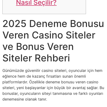
Nasıl Seçilir?
2025 Deneme Bonusu
Veren Casino Siteler
ve Bonus Veren
Siteler Rehberi
Günümüzde güvenilir casino siteleri, oyuncular için hem
eğlence hem de kazanç fırsatları sunan önemli
platformlardır. Özellikle deneme bonusu veren casino
siteleri, yeni başlayanlar için büyük bir avantaj sağlar. Bu
bonuslar, oyuncuların siteyi tanımasına ve farklı oyunları
denemesine olanak tanır.