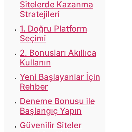
Sitelerde Kazanma
Stratejileri
1. Doğru Platform
Seçimi
2. Bonusları Akıllıca
Kullanın
Yeni Başlayanlar İçin
Rehber
Deneme Bonusu ile
Başlangıç Yapın
Güvenilir Siteler