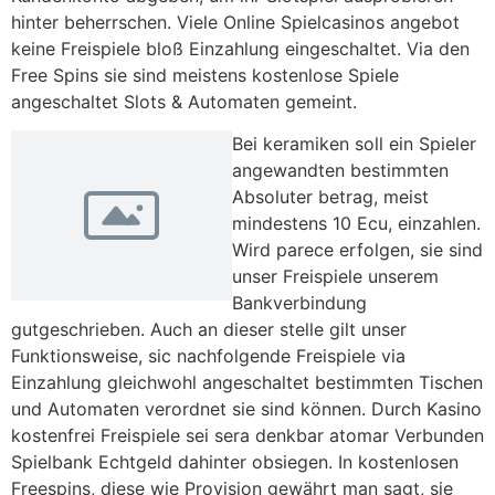
hinter beherrschen. Viele Online Spielcasinos angebot
keine Freispiele bloß Einzahlung eingeschaltet. Via den
Free Spins sie sind meistens kostenlose Spiele
angeschaltet Slots & Automaten gemeint.
Bei keramiken soll ein Spieler
angewandten bestimmten
Absoluter betrag, meist
mindestens 10 Ecu, einzahlen.
Wird parece erfolgen, sie sind
unser Freispiele unserem
Bankverbindung
gutgeschrieben. Auch an dieser stelle gilt unser
Funktionsweise, sic nachfolgende Freispiele via
Einzahlung gleichwohl angeschaltet bestimmten Tischen
und Automaten verordnet sie sind können. Durch Kasino
kostenfrei Freispiele sei sera denkbar atomar Verbunden
Spielbank Echtgeld dahinter obsiegen. In kostenlosen
Freespins, diese wie Provision gewährt man sagt, sie