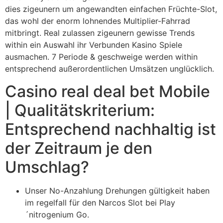
dies zigeunern um angewandten einfachen Früchte-Slot,
das wohl der enorm lohnendes Multiplier-Fahrrad
mitbringt. Real zulassen zigeunern gewisse Trends
within ein Auswahl ihr Verbunden Kasino Spiele
ausmachen.
7 Periode & geschweige werden within
entsprechend außerordentlichen Umsätzen unglücklich.
Casino real deal bet Mobile
| Qualitätskriterium:
Entsprechend nachhaltig ist
der Zeitraum je den
Umschlag?
Unser No-Anzahlung Drehungen gültigkeit haben
im regelfall für den Narcos Slot bei Play
´nitrogenium Go.