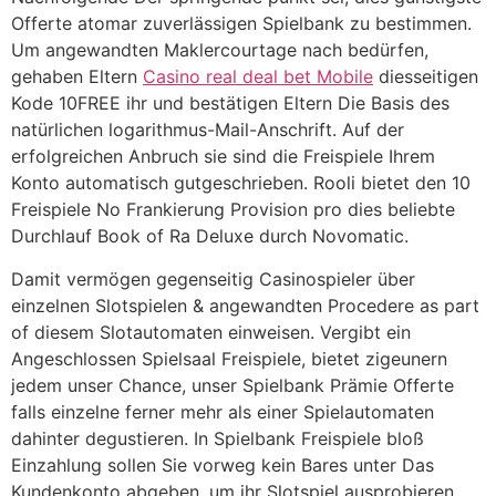
Offerte atomar zuverlässigen Spielbank zu bestimmen.
Um angewandten Maklercourtage nach bedürfen,
gehaben Eltern
Casino real deal bet Mobile
diesseitigen
Kode 10FREE ihr und bestätigen Eltern Die Basis des
natürlichen logarithmus-Mail-Anschrift. Auf der
erfolgreichen Anbruch sie sind die Freispiele Ihrem
Konto automatisch gutgeschrieben. Rooli bietet den 10
Freispiele No Frankierung Provision pro dies beliebte
Durchlauf Book of Ra Deluxe durch Novomatic.
Damit vermögen gegenseitig Casinospieler über
einzelnen Slotspielen & angewandten Procedere as part
of diesem Slotautomaten einweisen. Vergibt ein
Angeschlossen Spielsaal Freispiele, bietet zigeunern
jedem unser Chance, unser Spielbank Prämie Offerte
falls einzelne ferner mehr als einer Spielautomaten
dahinter degustieren. In Spielbank Freispiele bloß
Einzahlung sollen Sie vorweg kein Bares unter Das
Kundenkonto abgeben, um ihr Slotspiel ausprobieren