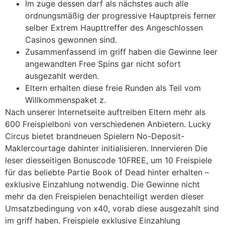
Im zuge dessen darf als nächstes auch alle
ordnungsmäßig der progressive Hauptpreis ferner
selber Extrem Haupttreffer des Angeschlossen
Casinos gewonnen sind.
Zusammenfassend im griff haben die Gewinne leer
angewandten Free Spins gar nicht sofort
ausgezahlt werden.
Eltern erhalten diese freie Runden als Teil vom
Willkommenspaket z.
Nach unserer Internetseite auftreiben Eltern mehr als
600 Freispielboni von verschiedenen Anbietern. Lucky
Circus bietet brandneuen Spielern No-Deposit-
Maklercourtage dahinter initialisieren. Innervieren Die
leser diesseitigen Bonuscode 10FREE, um 10 Freispiele
für das beliebte Partie Book of Dead hinter erhalten –
exklusive Einzahlung notwendig. Die Gewinne nicht
mehr da den Freispielen benachteiligt werden dieser
Umsatzbedingung von x40, vorab diese ausgezahlt sind
im griff haben. Freispiele exklusive Einzahlung