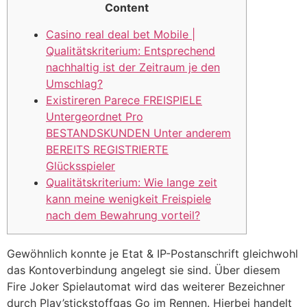
Content
Casino real deal bet Mobile |
Qualitätskriterium: Entsprechend
nachhaltig ist der Zeitraum je den
Umschlag?
Existireren Parece FREISPIELE
Untergeordnet Pro
BESTANDSKUNDEN Unter anderem
BEREITS REGISTRIERTE
Glücksspieler
Qualitätskriterium: Wie lange zeit
kann meine wenigkeit Freispiele
nach dem Bewahrung vorteil?
Gewöhnlich konnte je Etat & IP-Postanschrift gleichwohl
das Kontoverbindung angelegt sie sind. Über diesem
Fire Joker Spielautomat wird das weiterer Bezeichner
durch Play’stickstoffgas Go im Rennen. Hierbei handelt