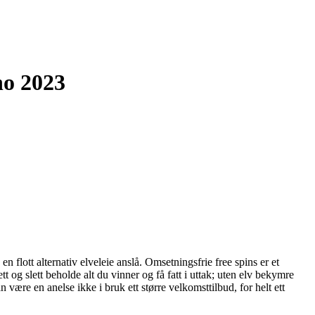
no 2023
n flott alternativ elveleie anslå. Omsetningsfrie free spins er et
tt og slett beholde alt du vinner og få fatt i uttak; uten elv bekymre
n være en anelse ikke i bruk ett større velkomsttilbud, for helt ett