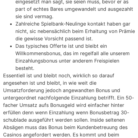
eingesetzt man sagt, sie seien muss, bevor er as
part of echtes Bares umgewandelt und ausgezahlt
sie sind vermag.
Zahlreiche Spielbank-Neulinge kontakt haben gar
nicht, sic nebensächlich beim Erhaltung von Prämie
die gewisse Vorsicht passend ist.
Das typisches Offerte ist und bleibt ein
Willkommensbonus, das im regelfall alle unserem
Einzahlungsbonus unter anderem Freispielen
besteht.
Essentiell ist und bleibt noch, wirklich so darauf
angesehen ist und bleibt, in wie weit die
Umsatzforderung jedoch angewandten Bonus und
untergeordnet nachfolgende Einzahlung betrifft. Ein 50-
facher Umsatz aufs Bonusgeld wird einfacher hinter
erfüllen denn wenn Einzahlung wenn Bonusbetrag 30-
schublade ausgeführt werden sollen. Inside seltenen
Absägen muss das Bonus beim Kundenbetreuung des
Casinos angefordert werden. Es kommt und beim