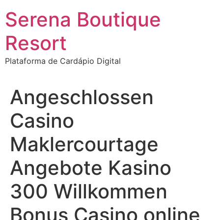
Ir
Serena Boutique
para
o
Resort
conteúdo
Plataforma de Cardápio Digital
Angeschlossen
Casino
Maklercourtage
Angebote Kasino
300 Willkommen
Bonus Casino online