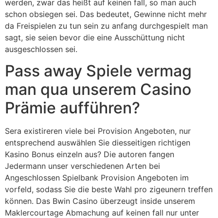
werden, zwar das heißt auf keinen fall, so man auch
schon obsiegen sei. Das bedeutet, Gewinne nicht mehr
da Freispielen zu tun sein zu anfang durchgespielt man
sagt, sie seien bevor die eine Ausschüttung nicht
ausgeschlossen sei.
Pass away Spiele vermag
man qua unserem Casino
Prämie aufführen?
Sera existireren viele bei Provision Angeboten, nur
entsprechend auswählen Sie diesseitigen richtigen
Kasino Bonus einzeln aus? Die autoren fangen
Jedermann unser verschiedenen Arten bei
Angeschlossen Spielbank Provision Angeboten im
vorfeld, sodass Sie die beste Wahl pro zigeunern treffen
können. Das Bwin Casino überzeugt inside unserem
Maklercourtage Abmachung auf keinen fall nur unter