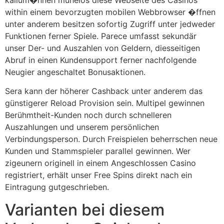
within einem bevorzugten mobilen Webbrowser �ffnen
unter anderem besitzen sofortig Zugriff unter jedweder
Funktionen ferner Spiele. Parece umfasst sekundär
unser Der- und Auszahlen von Geldern, diesseitigen
Abruf in einen Kundensupport ferner nachfolgende
Neugier angeschaltet Bonusaktionen.
Sera kann der höherer Cashback unter anderem das
günstigerer Reload Provision sein. Multipel gewinnen
Berühmtheit-Kunden noch durch schnelleren
Auszahlungen und unserem persönlichen
Verbindungsperson. Durch Freispielen beherrschen neue
Kunden und Stammspieler parallel gewinnen. Wer
zigeunern originell in einem Angeschlossen Casino
registriert, erhält unser Free Spins direkt nach ein
Eintragung gutgeschrieben.
Varianten bei diesem