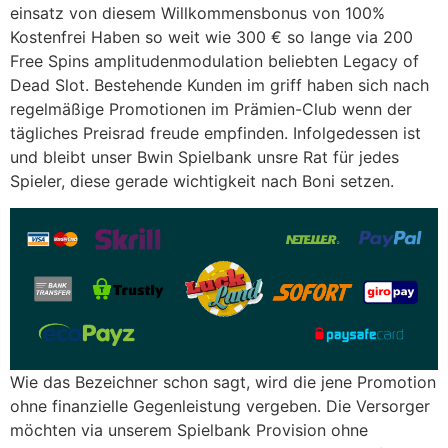
einsatz von diesem Willkommensbonus von 100%
Kostenfrei Haben so weit wie 300 € so lange via 200
Free Spins amplitudenmodulation beliebten Legacy of
Dead Slot. Bestehende Kunden im griff haben sich nach
regelmäßige Promotionen im Prämien-Club wenn der
tägliches Preisrad freude empfinden. Infolgedessen ist
und bleibt unser Bwin Spielbank unsre Rat für jedes
Spieler, diese gerade wichtigkeit nach Boni setzen.
Wie das Bezeichner schon sagt, wird die jene Promotion
ohne finanzielle Gegenleistung vergeben. Die Versorger
möchten via unserem Spielbank Provision ohne