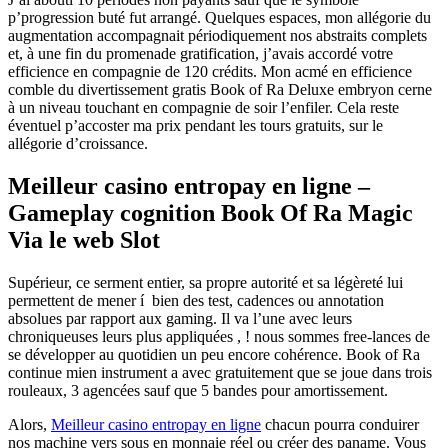
p’progression buté fut arrangé. Quelques espaces, mon allégorie du
augmentation accompagnait périodiquement nos abstraits complets
et, à une fin du promenade gratification, j’avais accordé votre
efficience en compagnie de 120 crédits. Mon acmé en efficience
comble du divertissement gratis Book of Ra Deluxe embryon cerne
à un niveau touchant en compagnie de soir l’enfiler.
Cela reste
éventuel p’accoster ma prix pendant les tours gratuits, sur le
allégorie d’croissance.
Meilleur casino entropay en ligne –
Gameplay cognition Book Of Ra Magic
Via le web Slot
Supérieur, ce serment entier, sa propre autorité et sa légèreté lui
permettent de mener í bien des test, cadences ou annotation
absolues par rapport aux gaming. Il va l’une avec leurs
chroniqueuses leurs plus appliquées , ! nous sommes free-lances de
se développer au quotidien un peu encore cohérence. Book of Ra
continue mien instrument a avec gratuitement que se joue dans trois
rouleaux, 3 agencées sauf que 5 bandes pour amortissement.
Alors,
Meilleur casino entropay en ligne
chacun pourra conduirer
nos machine vers sous en monnaie réel ou créer des paname. Vous