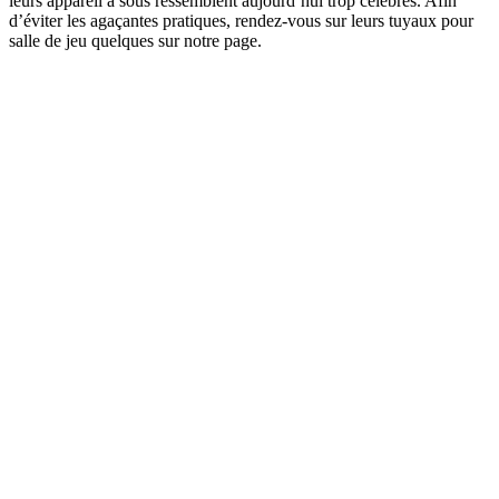
leurs appareil a sous ressemblent aujourd’hui trop célèbres. Afin
d’éviter les agaçantes pratiques, rendez-vous sur leurs tuyaux pour
salle de jeu quelques sur notre page.