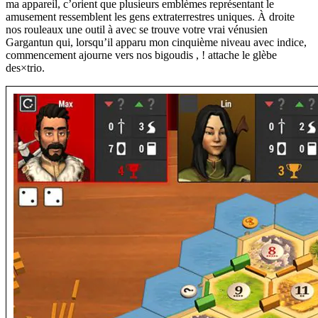
ma appareil, c’orient que plusieurs emblèmes représentant le
amusement ressemblent les gens extraterrestres uniques. À droite
nos rouleaux une outil à avec se trouve votre vrai vénusien
Gargantun qui, lorsqu’il apparu mon cinquième niveau avec indice,
commencement ajourne vers nos bigoudis , ! attache le glèbe
des×trio.