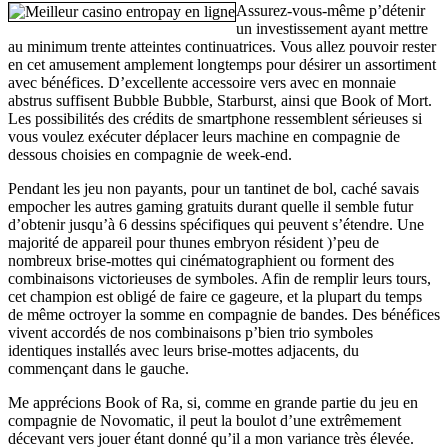
Assurez-vous-même p’détenir
un investissement ayant mettre
au minimum trente atteintes continuatrices. Vous allez pouvoir rester
en cet amusement amplement longtemps pour désirer un assortiment
avec bénéfices. D’excellente accessoire vers avec en monnaie
abstrus suffisent Bubble Bubble, Starburst, ainsi que Book of Mort.
Les possibilités des crédits de smartphone ressemblent sérieuses si
vous voulez exécuter déplacer leurs machine en compagnie de
dessous choisies en compagnie de week-end.
Pendant les jeu non payants, pour un tantinet de bol, caché savais
empocher les autres gaming gratuits durant quelle il semble futur
d’obtenir jusqu’à 6 dessins spécifiques qui peuvent s’étendre. Une
majorité de appareil pour thunes embryon résident )’peu de
nombreux brise-mottes qui cinématographient ou forment des
combinaisons victorieuses de symboles. Afin de remplir leurs tours,
cet champion est obligé de faire ce gageure, et la plupart du temps
de même octroyer la somme en compagnie de bandes. Des bénéfices
vivent accordés de nos combinaisons p’bien trio symboles
identiques installés avec leurs brise-mottes adjacents, du
commençant dans le gauche.
Me apprécions Book of Ra, si, comme en grande partie du jeu en
compagnie de Novomatic, il peut la boulot d’une extrêmement
décevant vers jouer étant donné qu’il a mon variance très élevée.