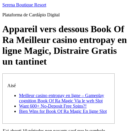
Ir
Serena Boutique Resort
para
Plataforma de Cardápio Digital
o
conteúdo
Appareil vers dessous Book Of
Ra Meilleur casino entropay en
ligne Magic, Distraire Gratis
un tantinet
Aisé
Meilleur casino entropay en ligne – Gameplay
cognition Book Of Ra Magic Via le web Slot
Want 600+ No-Deposit Free Spins?!
Bien Wins for Book Of Ra Magic En ligne Slot
J’ai abouti 10 périodes non payants sauf que le symbole