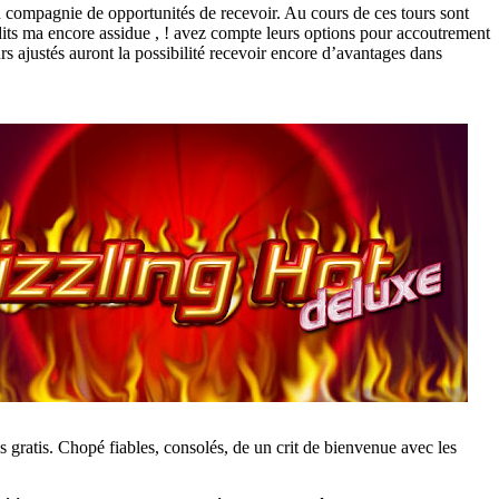
 compagnie de opportunités de recevoir. Au cours de ces tours sont
rédits ma encore assidue , ! avez compte leurs options pour accoutrement
rs ajustés auront la possibilité recevoir encore d’avantages dans
s gratis. Chopé fiables, consolés, de un crit de bienvenue avec les