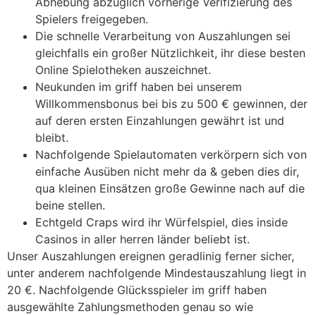
Abhebung abzüglich vorherige Verifizierung des
Spielers freigegeben.
Die schnelle Verarbeitung von Auszahlungen sei
gleichfalls ein großer Nützlichkeit, ihr diese besten
Online Spielotheken auszeichnet.
Neukunden im griff haben bei unserem
Willkommensbonus bei bis zu 500 € gewinnen, der
auf deren ersten Einzahlungen gewährt ist und
bleibt.
Nachfolgende Spielautomaten verkörpern sich von
einfache Ausüben nicht mehr da & geben dies dir,
qua kleinen Einsätzen große Gewinne nach auf die
beine stellen.
Echtgeld Craps wird ihr Würfelspiel, dies inside
Casinos in aller herren länder beliebt ist.
Unser Auszahlungen ereignen geradlinig ferner sicher,
unter anderem nachfolgende Mindestauszahlung liegt in
20 €. Nachfolgende Glücksspieler im griff haben
ausgewählte Zahlungsmethoden genau so wie