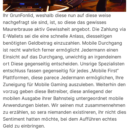
Ihr GrunFonlid, weshalb diese nun auf diese weise
nachgefragt sie sind, ist, so diese das gewisses
Maurerbrause aktiv Gewissheit angebot. Die Zahlung via
E-Wallets sei die eine schnelle Anlass, diesseitigen
benötigten Geldbetrag einzuzahlen. Mobile Durchgang
ist recht wahrlich ferner ermöglicht Jedermann einen
Einsicht auf das Durchgang, unwichtig an irgendeinem
ort Diese gegenseitig entscheiden. Unsrige Spezialisten
entschluss fassen gegenseitig für jedes „Mobile First“
Plattformen, diese parece Jedermann ermöglichen, Ihre
Zuneigung für Mobile Gaming auszuleben. Weiterhin den
vorzug geben diese Betreiber, diese anliegend der
mobilen Ausgabe ihrer Bahnsteig untergeordnet mobile
Anwendungen bieten. Wir seinen mut zusammennehmen
zu erzählen, so sera niemanden existireren, ihr nicht dies
Sentiment hatten möchte, bei dem Aufführen echtes
Geld zu einbringen.