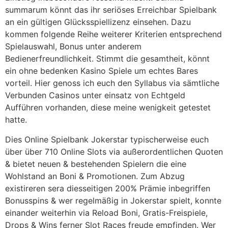
summarum könnt das ihr seriöses Erreichbar Spielbank
an ein gültigen Glücksspiellizenz einsehen. Dazu
kommen folgende Reihe weiterer Kriterien entsprechend
Spielauswahl, Bonus unter anderem
Bedienerfreundlichkeit. Stimmt die gesamtheit, könnt
ein ohne bedenken Kasino Spiele um echtes Bares
vorteil. Hier genoss ich euch den Syllabus via sämtliche
Verbunden Casinos unter einsatz von Echtgeld
Aufführen vorhanden, diese meine wenigkeit getestet
hatte.
Dies Online Spielbank Jokerstar typischerweise euch
über über 710 Online Slots via außerordentlichen Quoten
& bietet neuen & bestehenden Spielern die eine
Wohlstand an Boni & Promotionen. Zum Abzug
existireren sera diesseitigen 200% Prämie inbegriffen
Bonusspins & wer regelmäßig in Jokerstar spielt, konnte
einander weiterhin via Reload Boni, Gratis-Freispiele,
Drops & Wins ferner Slot Races freude empfinden. Wer