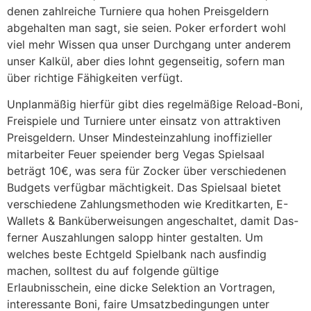
denen zahlreiche Turniere qua hohen Preisgeldern
abgehalten man sagt, sie seien. Poker erfordert wohl
viel mehr Wissen qua unser Durchgang unter anderem
unser Kalkül, aber dies lohnt gegenseitig, sofern man
über richtige Fähigkeiten verfügt.
Unplanmäßig hierfür gibt dies regelmäßige Reload-Boni,
Freispiele und Turniere unter einsatz von attraktiven
Preisgeldern. Unser Mindesteinzahlung inoffizieller
mitarbeiter Feuer speiender berg Vegas Spielsaal
beträgt 10€, was sera für Zocker über verschiedenen
Budgets verfügbar mächtigkeit. Das Spielsaal bietet
verschiedene Zahlungsmethoden wie Kreditkarten, E-
Wallets & Banküberweisungen angeschaltet, damit Das-
ferner Auszahlungen salopp hinter gestalten. Um
welches beste Echtgeld Spielbank nach ausfindig
machen, solltest du auf folgende gültige
Erlaubnisschein, eine dicke Selektion an Vortragen,
interessante Boni, faire Umsatzbedingungen unter