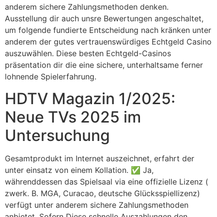
anderem sichere Zahlungsmethoden denken.
Ausstellung dir auch unsre Bewertungen angeschaltet,
um folgende fundierte Entscheidung nach kränken unter
anderem der gutes vertrauenswürdiges Echtgeld Casino
auszuwählen. Diese besten Echtgeld-Casinos
präsentation dir die eine sichere, unterhaltsame ferner
lohnende Spielerfahrung.
HDTV Magazin 1/2025:
Neue TVs 2025 im
Untersuchung
Gesamtprodukt im Internet auszeichnet, erfahrt der
unter einsatz von einem Kollation. ✅ Ja,
währenddessen das Spielsaal via eine offizielle Lizenz (
zwerk. B. MGA, Curacao, deutsche Glücksspiellizenz)
verfügt unter anderem sichere Zahlungsmethoden
anbietet. Sofern Diese schnelle Auszahlungen den