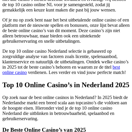
de top 10 casino online NL voor je samengesteld, zodat jij
gemakkelijk een keuze kunt maken die past bij jouw wensen.
Of je nu op zoek bent naar het best uitbetalende online casino of een
platform met de nieuwste spellen en bonussen, onze lijst bevat alleen
de beste online casino’s van dit moment. Deze casino’s zijn niet
alleen betrouwbaar, maar bieden ook een uitstekende
gebruikerservaring en snelle uitbetalingen.
De top 10 online casino Nederland selectie is gebaseerd op
zorgvuldige analyse van factoren zoals licentie, spelenaanbod,
klantenservice en natuurlijk de uitbetalingen. Ontdek welke casino’s
in 2025 tot de beste casino’s behoren en waarom ze de titel
best
online casino
verdienen. Lees verder en vind jouw perfecte match!
Top 10 Online Casino’s in Nederland 2025
Op zoek naar de best online casinos in Nederland? In 2025 biedt de
Nederlandse markt een breed scala aan topcasino’s die voldoen aan
de hoogste eisen. Hieronder vind je de top 10 online casino
Nederland die uitblinken in betrouwbaarheid, spelaanbod en
gebruikerservaring.
De Beste Online Casino’s van 2025