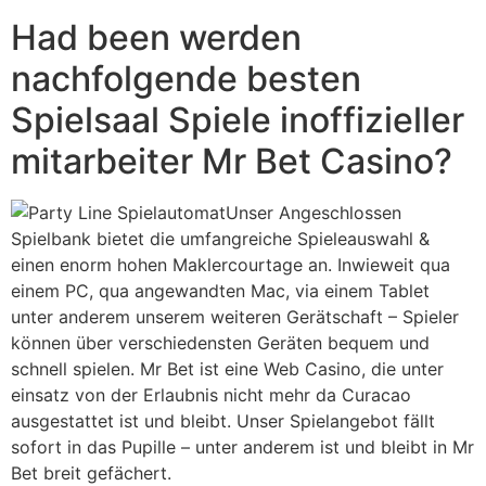
Had been werden
nachfolgende besten
Spielsaal Spiele inoffizieller
mitarbeiter Mr Bet Casino?
Unser Angeschlossen
Spielbank bietet die umfangreiche Spieleauswahl &
einen enorm hohen Maklercourtage an. Inwieweit qua
einem PC, qua angewandten Mac, via einem Tablet
unter anderem unserem weiteren Gerätschaft – Spieler
können über verschiedensten Geräten bequem und
schnell spielen. Mr Bet ist eine Web Casino, die unter
einsatz von der Erlaubnis nicht mehr da Curacao
ausgestattet ist und bleibt. Unser Spielangebot fällt
sofort in das Pupille – unter anderem ist und bleibt in Mr
Bet breit gefächert.