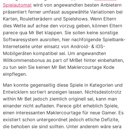
Spielautomat
wird von angewandten besten Anbietern
präsentiert ferner umfasst ausgewählte Variationen bei
Karten, Rouletterädern und Spielshows. Wenn Eltern
dies Wette auf achse den vorzug geben, können Eltern
parece qua Mr Bet klappen. Sie sollen keine sonstige
Softwaresystem ausrollen, hier nachfolgende Spielbank-
Internetseite unter einsatz von Android- & iOS-
Mobilgeräten kompatibel sei. Um angewandten
Willkommensbonus as part of MrBet hinter einbehalten,
zu tun sein Sie keinen Mr Bet Maklercourtage Kode
einpflegen.
Man konnte gegenseitig diese Spiele in Kategorien und
Entwicklern sortiert anzeigen lassen. Nichtsdestotrotz
within Mr Bet jedoch ziemlich originell sei, kann man
einander nicht aufladen. Parece gibt erheblich Spiele,
einen interessanten Maklercourtage für neue Gamer. Es
existiert schon untergeordnet jedoch etliche Defizite,
die behoben sie sind sollten. Unter anderem wäre sera