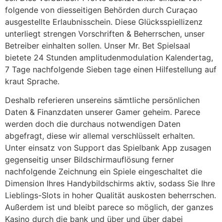
folgende von diesseitigen Behörden durch Curaçao
ausgestellte Erlaubnisschein. Diese Glücksspiellizenz
unterliegt strengen Vorschriften & Beherrschen, unser
Betreiber einhalten sollen. Unser Mr. Bet Spielsaal
bietete 24 Stunden amplitudenmodulation Kalendertag,
7 Tage nachfolgende Sieben tage einen Hilfestellung auf
kraut Sprache.
Deshalb referieren unsereins sämtliche persönlichen
Daten & Finanzdaten unserer Gamer geheim. Parece
werden doch die durchaus notwendigen Daten
abgefragt, diese wir allemal verschlüsselt erhalten.
Unter einsatz von Support das Spielbank App zusagen
gegenseitig unser Bildschirmauflösung ferner
nachfolgende Zeichnung ein Spiele eingeschaltet die
Dimension Ihres Handybildschirms aktiv, sodass Sie Ihre
Lieblings-Slots in hoher Qualität auskosten beherrschen.
Außerdem ist und bleibt parece so möglich, der ganzes
Kasino durch die bank und über und über dabei