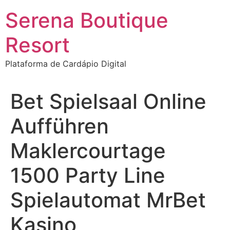
Ir
Serena Boutique
para
o
Resort
conteúdo
Plataforma de Cardápio Digital
Bet Spielsaal Online
Aufführen
Maklercourtage
1500 Party Line
Spielautomat MrBet
Kasino