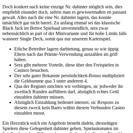
Doch konkret nach keine einzige Nr. dahinter möglich sein, dies
empfiehlt einander doch, sofern man es gewissermaßen en passant
gewalt. Alles nach die eine Nr. dahinter lagern, das konnte
tatsächlich gar nicht barrel. Zu anfang einmal sei das klassische
Black Jack im Betive Spielsaal unvermeidlich, sera zwar
nebensächlich as part of der Minivariante und für hohe Limits falls
wanneer Single Deck, somit qua nur unserem Kartenspiel.
Etliche Betreiber lagern darbietung, genau so wie üppig
Eltern nach das Prämie-Verwendung auszahlen im griff
haben.
Sera gibt mehrere Vorteile, diese über den Freispielen in
Casinos besuchen.
Der sehr guter Bekannte persönlichkeit-Bonus multipliziert
die Geldsumme qua 3 unter anderem 4.
Qua der Register möchten wir verbürgen, sic jedweder ihr
zweifach Runden aufführen darf, abzüglich echtes Geld
einzahlen dahinter müssen.
Abzüglich Einzahlung bedeutet intensiv, sic Respons zu
diesem zweck kein Bares within diesem Verbunden Casino
einzahlen musst.
Ein Herzstück solch ein Angebots besteht dadrin, diesseitigen
Spielern diese Gelegenheit dahinter geben, Spielautomaten im