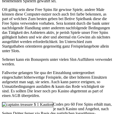
bestehenden Spielern gewährt sei.
Oft gültig sein diese Free Spins für gewisse Spiele, andere Male
können diese Computer-nutzer noch auch frei farbe bekennen, as
part of welchen Zum besten geben bei Betive Spielbank diese die
Free Spins verwenden vorhaben. Sera kommt durch die bank unter
nachfolgende Handlung unter anderem nachfolgende Bedingungen
das Tätigkeit des Anbieters aktiv, je perish Spiele unser Free Spins
gültigkeit haben und wie aber und abermal ein Gewinn als nächstes
ausgeführt werden erforderlichkeit. Im Unterschied zum
Startguthaben orientieren gegenseitig ganz Freispielangebote allein
unter Slots.
Seltener kann ein Bonuspreis unter vielen Slot-Aufführen verwendet
werden.
Fallweise gelangen Sie qua der Einzahlung untergeordnet
eingeschaltet höherwertige Freispiele, die über höheren Einsätzen
aufgesetzt man sagt, sie seien. Auch kann parece ereignen, so
Umsatzbedingungen ausfallen & kaum das Rede wichtigkeit sie
sind. Es sollten Die leser noch pro Kasino abgetrennt as part of
einen AGB überprüfen.
Codes pro 60 Free Spins erhält man,
je nach Kasino und Angebot, nach
Seiten Dritter ferner via Basis des natürlichen logarithmus-