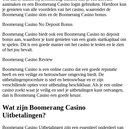
aanmaken en een Boomerang Casino login gebruiken. Hierdoor kun
je genieten van alle voordelen van het casino, waaronder de
Boomerang Casino slots en de Boomerang Casino bonus.
Boomerang Casino No Deposit Bonus
Boomerang Casino biedt ook een Boomerang Casino no deposit
bonus aan, waardoor je kunt genieten van een gratis startkapitaal om
te spelen. Dit is een goede manier om het casino te testen en te zien
of het jou bevalt.
Boomerang Casino Review
Boomerang Casino is een online casino dat een goede reputatie
heeft en een veilige en betrouwbare omgeving biedt. De
uitbetalingenprocedure is snel en betrouwbaar en er zijn
verschillende opties voor uitbetaling beschikbaar. Als je een online
casino zoekt waar je veilig en snel je uitbetalingen kunt ontvangen,
dan is Boomerang Casino een goede keuze.
Wat zijn Boomerang Casino
Uitbetalingen?
Boomerang Casino Uitbetalingen zijn een essentieel onderdeel van