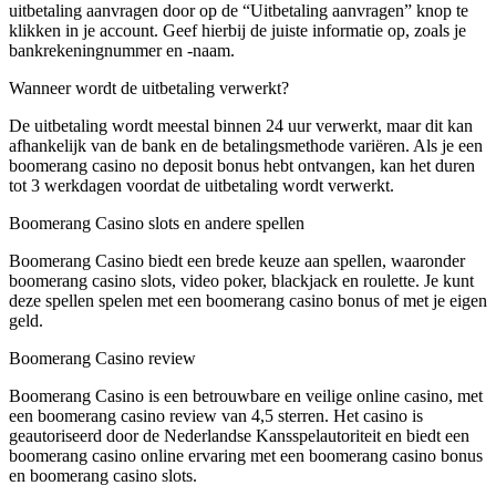
uitbetaling aanvragen door op de “Uitbetaling aanvragen” knop te
klikken in je account. Geef hierbij de juiste informatie op, zoals je
bankrekeningnummer en -naam.
Wanneer wordt de uitbetaling verwerkt?
De uitbetaling wordt meestal binnen 24 uur verwerkt, maar dit kan
afhankelijk van de bank en de betalingsmethode variëren. Als je een
boomerang casino no deposit bonus hebt ontvangen, kan het duren
tot 3 werkdagen voordat de uitbetaling wordt verwerkt.
Boomerang Casino slots en andere spellen
Boomerang Casino biedt een brede keuze aan spellen, waaronder
boomerang casino slots, video poker, blackjack en roulette. Je kunt
deze spellen spelen met een boomerang casino bonus of met je eigen
geld.
Boomerang Casino review
Boomerang Casino is een betrouwbare en veilige online casino, met
een boomerang casino review van 4,5 sterren. Het casino is
geautoriseerd door de Nederlandse Kansspelautoriteit en biedt een
boomerang casino online ervaring met een boomerang casino bonus
en boomerang casino slots.