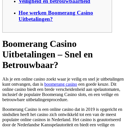
Veiligheid en betrouwbaarheid
Hoe werken Boomerang Casino
Uitbetalingen?
Boomerang Casino
Uitbetalingen – Snel en
Betrouwbaar?
Als je een online casino zoekt waar je veilig en snel je uitbetalingen
kunt ontvangen, dan is
boomerang casino
een goede keuze. Dit
online casino biedt een brede verscheidenheid aan spelautomaten,
inclusief de populaire Boomerang Casino slots, en een veilige en
betrouwbare uitbetalingenprocedure.
Boomerang Casino is een online casino dat in 2019 is opgericht en
sindsdien heeft het casino zich ontwikkeld tot een van de meest
populaire online casinos in Nederland. Het casino is geautoriseerd
door de Nederlandse Kansspelautoriteit en biedt een veilige en