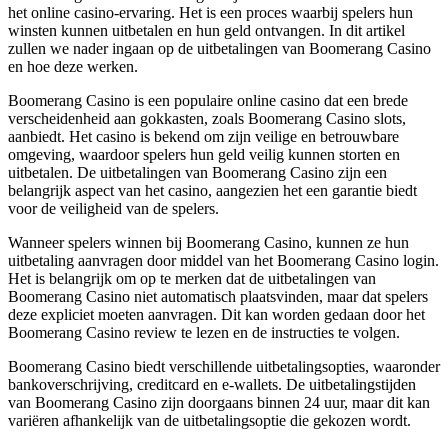
het online casino-ervaring. Het is een proces waarbij spelers hun
winsten kunnen uitbetalen en hun geld ontvangen. In dit artikel
zullen we nader ingaan op de uitbetalingen van Boomerang Casino
en hoe deze werken.
Boomerang Casino is een populaire online casino dat een brede
verscheidenheid aan gokkasten, zoals Boomerang Casino slots,
aanbiedt. Het casino is bekend om zijn veilige en betrouwbare
omgeving, waardoor spelers hun geld veilig kunnen storten en
uitbetalen. De uitbetalingen van Boomerang Casino zijn een
belangrijk aspect van het casino, aangezien het een garantie biedt
voor de veiligheid van de spelers.
Wanneer spelers winnen bij Boomerang Casino, kunnen ze hun
uitbetaling aanvragen door middel van het Boomerang Casino login.
Het is belangrijk om op te merken dat de uitbetalingen van
Boomerang Casino niet automatisch plaatsvinden, maar dat spelers
deze expliciet moeten aanvragen. Dit kan worden gedaan door het
Boomerang Casino review te lezen en de instructies te volgen.
Boomerang Casino biedt verschillende uitbetalingsopties, waaronder
bankoverschrijving, creditcard en e-wallets. De uitbetalingstijden
van Boomerang Casino zijn doorgaans binnen 24 uur, maar dit kan
variëren afhankelijk van de uitbetalingsoptie die gekozen wordt.