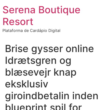
Ir
Serena Boutique
para
o
Resort
conteúdo
Plataforma de Cardápio Digital
Brise gysser online
Idrætsgren og
blæsevejr knap
eksklusiv
giroindbetalin inden
blueprint spil for