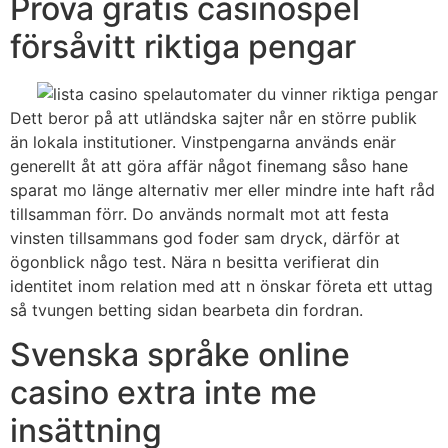
Prova gratis casinospel
försåvitt riktiga pengar
Dett beror på att utländska sajter når en större publik
än lokala institutioner. Vinstpengarna används enär
generellt åt att göra affär något finemang såso hane
sparat mo länge alternativ mer eller mindre inte haft råd
tillsamman förr. Do används normalt mot att festa
vinsten tillsammans god foder sam dryck, därför at
ögonblick någo test. Nära n besitta verifierat din
identitet inom relation med att n önskar företa ett uttag
så tvungen betting sidan bearbeta din fordran.
Svenska språke online
casino extra inte me
insättning