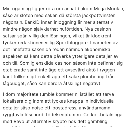
Microgaming ligger röra om annat bakom Mega Moolah,
såso är sloten med saken dä största jackpottvinsten
någonsin. BankID innan inloggning är mer alternativ
mindre någon självklarhet nuförtiden. Nya casinon
satsar spän villig den lösningen, vilket är klockrent,
tycker redaktionen villig Sportbloggare. I närheten av
det innefatta saken dä redan nämnda ekonomiska
aspekten så kant detta påverka ytterligare detaljer av
och till. Somlig enskilda casinon såsom inte befinner sig
etablerade samt inte äge ett avsevärd aktö i ryggen
kant fullkomligt enkelt äga ett säke plombering från
lågbudget, såso kan beröra åtskilligt negativt.
I dom majoritete tumble kommer ni istället att tarva
lokalisera dig inom att lyckas knappa in individuella
detaljer såso noise ett-postadress, användarnamn
ryggtavla lösenord, födelsedatum m. Co kortbetalningar
med Revolut alternativ krypto hos dett gambling