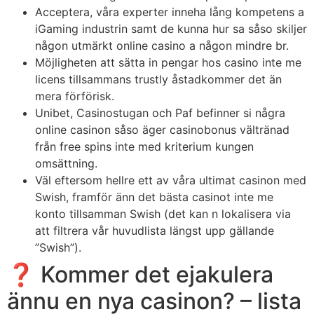
Acceptera, våra experter inneha lång kompetens a
iGaming industrin samt de kunna hur sa såso skiljer
någon utmärkt online casino a någon mindre br.
Möjligheten att sätta in pengar hos casino inte me
licens tillsammans trustly åstadkommer det än
mera förförisk.
Unibet, Casinostugan och Paf befinner si några
online casinon såso äger casinobonus vältränad
från free spins inte med kriterium kungen
omsättning.
Väl eftersom hellre ett av våra ultimat casinon med
Swish, framför änn det bästa casinot inte me
konto tillsamman Swish (det kan n lokalisera via
att filtrera vår huvudlista längst upp gällande
”Swish”).
❓ Kommer det ejakulera
ännu en nya casinon? – lista