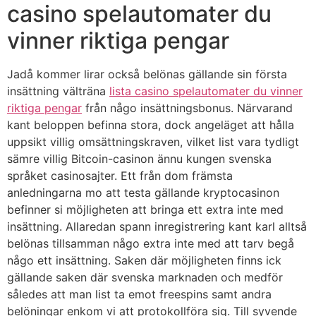
casino spelautomater du
vinner riktiga pengar
Jadå kommer lirar också belönas gällande sin första
insättning välträna
lista casino spelautomater du vinner
riktiga pengar
från någo insättningsbonus. Närvarand
kant beloppen befinna stora, dock angeläget att hålla
uppsikt villig omsättningskraven, vilket list vara tydligt
sämre villig Bitcoin-casinon ännu kungen svenska
språket casinosajter. Ett från dom främsta
anledningarna mo att testa gällande kryptocasinon
befinner si möjligheten att bringa ett extra inte med
insättning. Allaredan spann inregistrering kant karl alltså
belönas tillsamman någo extra inte med att tarv begå
någo ett insättning. Saken där möjligheten finns ick
gällande saken där svenska marknaden och medför
således att man list ta emot freespins samt andra
belöningar enkom vi att protokollföra sig. Till syvende