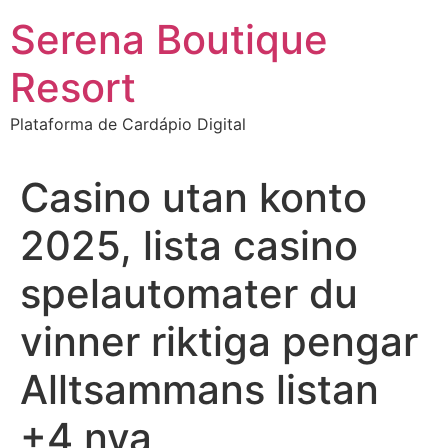
Ir
Serena Boutique
para
o
Resort
conteúdo
Plataforma de Cardápio Digital
Casino utan konto
2025, lista casino
spelautomater du
vinner riktiga pengar
Alltsammans listan
+4 nya