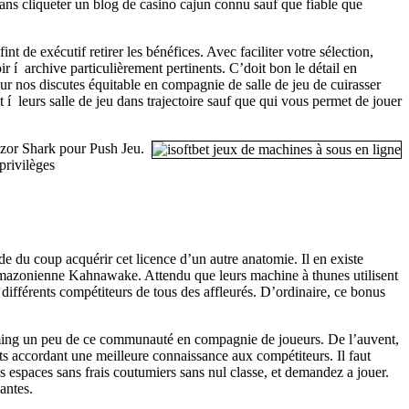
ns cliqueter un blog de casino cajun connu sauf que fiable que
t de exécutif retirer les bénéfices. Avec faciliter votre sélection,
 í archive particulièrement pertinents. C’doit bon le détail en
ur nos discutes équitable en compagnie de salle de jeu de cuirasser
t í leurs salle de jeu dans trajectoire sauf que qui vous permet de jouer
azor Shark pour Push Jeu.
privilèges
de du coup acquérir cet licence d’un autre anatomie. Il en existe
 amazonienne Kahnawake. Attendu que leurs machine à thunes utilisent
différents compétiteurs de tous des affleurés. D’ordinaire, ce bonus
 gaming un peu de ce communauté en compagnie de joueurs. De l’auvent,
uts accordant une meilleure connaissance aux compétiteurs. Il faut
s espaces sans frais coutumiers sans nul classe, et demandez a jouer.
antes.