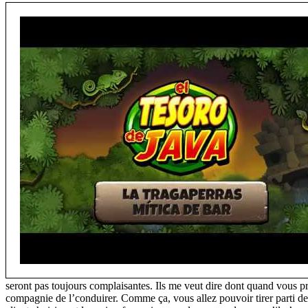
seront pas toujours complaisantes. Ils me veut dire dont quand vous pro
compagnie de l’conduirer. Comme ça, vous allez pouvoir tirer parti d