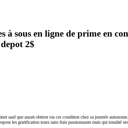
es à sous en ligne de prime en co
depot 2$
net sauf que aurait obtient via ces condition chez sa journée autonome. 
opose les gratification tours sans frais passionnants mais qui tonalité se