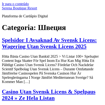
Ir para o conteúdo
Serena Boutique Resort
Plataforma de Cardápio Digital
Categoria:
Швеция
Spelsidor I Avsaknad Av Svensk Licens:
Wagering Utan Svensk Licens 2025
Hitta Bästa Casino Utan Bankid 2025 > Vi Listar 100+ Spelsajter
Content Inga Skatter För Spel Inom Eu Hur Kan Mig Hitta Ett
Pålitligt Casino Utan Svensk Licens? Fördelar Och Nackdelar
Scientif Spelbolag Utan Svensk Licens – Durante Omfattande
Jämförelse Casinospelen På Svenska Casinon Hur Är
Spelregleringarna I Norge Jämfört Mediterranean Sverige? Så
Kommer Man […]
Casino Utan Svensk Licens & Spelpaus
2024 » Ze Hela Listan