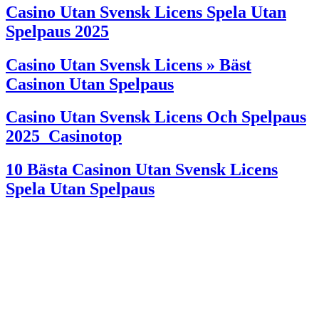
Casino Utan Svensk Licens Spela Utan
Spelpaus 2025
Casino Utan Svensk Licens » Bäst
Casinon Utan Spelpaus
Casino Utan Svensk Licens Och Spelpaus
2025 ️ Casinotop
10 Bästa Casinon Utan Svensk Licens
Spela Utan Spelpaus