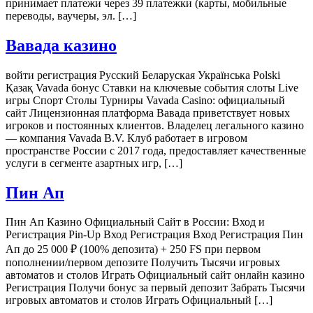
принимает платежи через 39 платежки (карты, мобильные
переводы, ваучеры, эл. […]
Вавада казино
войти регистрация Русский Беларуская Українська Polski
Қазақ Vavada бонус Ставки на ключевые события слоты Live
игры Спорт Столы Турниры Vavada Casino: официальный
сайт Лицензионная платформа Вавада приветствует новых
игроков и постоянных клиентов. Владелец легального казино
— компания Vavada B.V. Клуб работает в игровом
пространстве России с 2017 года, предоставляет качественные
услуги в сегменте азартных игр, […]
Пин Ап
Пин Ап Казино Официальный Сайт в России: Вход и
Регистрация Pin-Up Вход Регистрация Вход Регистрация Пин
Ап до 25 000 ₽ (100% депозита) + 250 FS при первом
пополнении/первом депозите Получить Тысячи игровых
автоматов и столов Играть Официальный сайт онлайн казино
Регистрация Получи бонус за первый депозит Забрать Тысячи
игровых автоматов и столов Играть Официальный […]