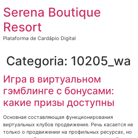
Ir
Serena Boutique
para
o
Resort
conteúdo
Plataforma de Cardápio Digital
Categoria:
10205_wa
Игра в виртуальном
гэмблинге с бонусами:
какие призы доступны
Основная составляющая функционирования
виртуальных клубов продвижение. Речь касается не
только о продвижении на профильных ресурсах, но