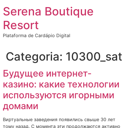
Ir
Serena Boutique
para
o
Resort
conteúdo
Plataforma de Cardápio Digital
Categoria:
10300_sat
Будущее интернет-
казино: какие технологии
используются игорными
домами
Виртуальные заведения появились свыше 30 лет
тому назад. С момента эти продолжаются активно