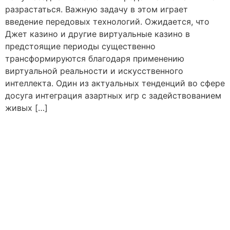
разрастаться. Важную задачу в этом играет
введение передовых технологий. Ожидается, что
Джет казино и другие виртуальные казино в
предстоящие периоды существенно
трансформируются благодаря применению
виртуальной реальности и искусственного
интеллекта. Один из актуальных тенденций во сфере
досуга интеграция азартных игр с задействованием
живых […]