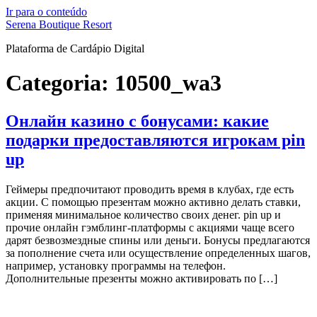
Ir para o conteúdo
Serena Boutique Resort
Plataforma de Cardápio Digital
Categoria:
10500_wa3
Онлайн казино с бонусами: какие
подарки предоставляются игрокам pin
up
Геймеры предпочитают проводить время в клубах, где есть
акции. С помощью презентам можно активно делать ставки,
применяя минимальное количество своих денег. pin up и
прочие онлайн гэмблинг-платформы с акциями чаще всего
дарят безвозмездные спины или деньги. Бонусы предлагаются
за пополнение счета или осуществление определенных шагов,
например, установку программы на телефон.
Дополнительные презенты можно активировать по […]