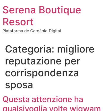
Ir
Serena Boutique
para
o
Resort
conteúdo
Plataforma de Cardápio Digital
Categoria:
migliore
reputazione per
corrispondenza
sposa
Questa attenzione ha
qualsivoglia volte wigwam