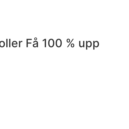
oller Få 100 % upp