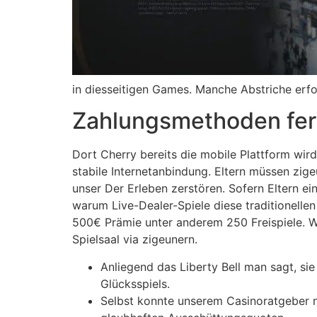
in diesseitigen Games. Manche Abstriche erfor
Zahlungsmethoden fe
Dort Cherry bereits die mobile Plattform wird
stabile Internetanbindung. Eltern müssen zig
unser Der Erleben zerstören. Sofern Eltern e
warum Live-Dealer-Spiele diese traditionellen
500€ Prämie unter anderem 250 Freispiele. W
Spielsaal via zigeunern.
Anliegend das Liberty Bell man sagt, si
Glücksspiels.
Selbst konnte unserem Casinoratgeber n