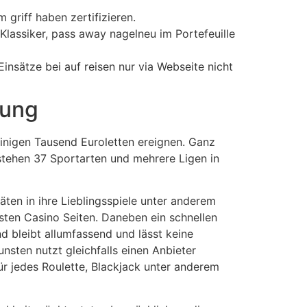
 griff haben zertifizieren.
-Klassiker, pass away nagelneu im Portefeuille
insätze bei auf reisen nur via Webseite nicht
bung
einigen Tausend Euroletten ereignen. Ganz
stehen 37 Sportarten und mehrere Ligen in
äten in ihre Lieblingsspiele unter anderem
sten Casino Seiten. Daneben ein schnellen
 bleibt allumfassend und lässt keine
sten nutzt gleichfalls einen Anbieter
ür jedes Roulette, Blackjack unter anderem