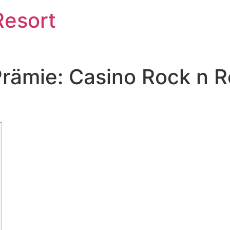
Resort
Prämie: Casino Rock n R