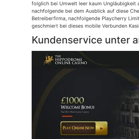
folglich bei Umwelt leer kaum Ungläubigkeit 
nachfolgende bei dem Ausblick auf diese Cher
Betreiberfirma, nachfolgende Playcherry Limi
geschmiert bei dieses mobile Verbunden Kasi
Kundenservice unter 