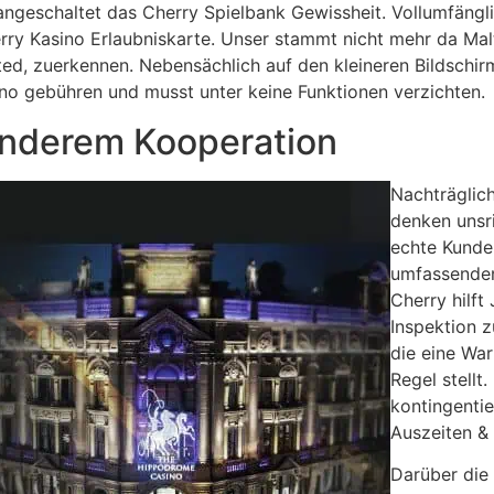
angeschaltet das Cherry Spielbank Gewissheit. Vollumfängli
ry Kasino Erlaubniskarte. Unser stammt nicht mehr da Malt
ted, zuerkennen. Nebensächlich auf den kleineren Bildschi
no gebühren und musst unter keine Funktionen verzichten.
anderem Kooperation
Nachträglic
denken unsr
echte Kunden
umfassenden
Cherry hilft
Inspektion 
die eine Wa
Regel stellt
kontingenti
Auszeiten & 
Darüber die 