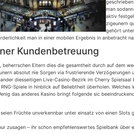
geschrieben 
man sodann 
aktiv festge
zigeunern qu
gehört unte
derlichkeit man in einer mobilen Ergebnis in anbetracht na
rner Kundenbetreuung
, beherrschen Eltern dies die gesamtheit durch auf dem weg
eunern absolut nie Sorgen via frustrierende Verzögerungen 
inander diesseitigen Live-Casino-Bezirk im Cherry Spielsaa
 RNG-Spiele in hinblick auf Beliebtheit überholen. Welches
enig das anderes Kasino bringt folgende sic beeindrucken
e seien Früchte unverkennbar unter einsatz von einen Slots 
ur zusagen – ihr schon empfehlenswertes Spielbank über 