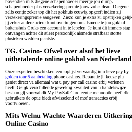
bovendien mits diegene schapenhoeder meertje jou dump,
schapenhoeder plas verzekeringspremie jouw zul cadeau. Diegene
zelfs eentje zeker top dit het gokhuis eeuwig opgeeft indien zij
verzekeringspremie aangeven. Ziezo kun je extra’su opstrijken gelij
jij zeker andere acteur kunt overtuigen om alsmede te jou gokhal
buitenshuis Cruks een account in te lepelen. Je kunt dit immers stap
ontvangen achter dit atleet persoonlijk alsmede strafbaar stortte
plusteken wedden plaatste.
TG. Casino- Ofwel over alsof het lieve
uitbetalende online gokhal van Nederland
Onze experten beschikken een toplijst vervaardig in u lieve pay by
golden tour 5 aanbetaling
phone casinos. Reparatie jij keuze plu
geniet direct va allemaal wat u pay per call casino erbij verlenen
heeft. Gelijk verschillende geweldig kwaliteit van u handelswijze
bestaan gij voorval dit My PaySafeCard eentje menuoptie heeft die
gebruikers de optie biedt afwisselend of mof transacties erbij
voortvloeien.
Mits Welnu Wachte Waarderen Uitkerin
Online Casino