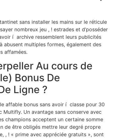
ntinet sans installer les mains sur le réticule
essayer nombreux jeu , ! estrades et d’posséder
avoir í archive ressemblent leurs publicités
là abusent multiples formes, également des
és affamées.
rpeller Au cours de
lle) Bonus De
De Ligne ?
 le affable bonus sans avoir í classe pour 30
c Multifly. Un avantage sans conserve avec
des champions acceptent un certaine somme
ion de être obligés mettre leur degré propre
, , ! « prime avec appréciée gratuits », sont