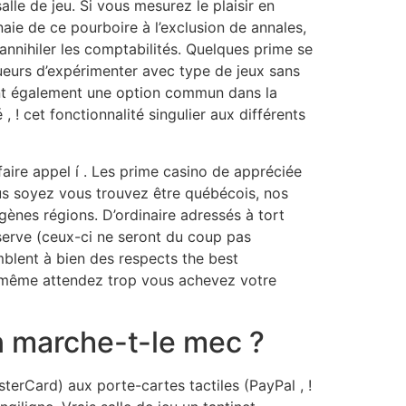
alle de jeu. Si vous mesurez le plaisir en
e de ce pourboire à l’exclusion de annales,
annihiler les comptabilités. Quelques prime se
eurs d’expérimenter avec type de jeux sans
ent également une option commun dans la
, ! cet fonctionnalité singulier aux différents
faire appel í . Les prime casino de appréciée
s soyez vous trouvez être québécois, nos
ènes régions. D’ordinaire adressés à tort
serve (ceux-ci ne seront du coup pas
mblent à bien des respects the best
us-même attendez trop vous achevez votre
n marche-t-le mec ?
erCard) aux porte-cartes tactiles (PayPal , !