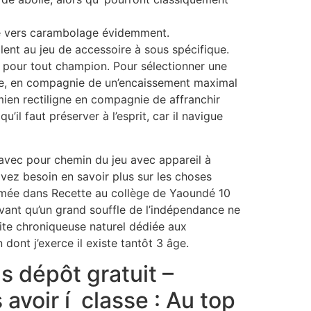
uce vers carambolage évidemment.
ent au jeu de accessoire à sous spécifique.
ix pour tout champion. Pour sélectionner une
mise, en compagnie de un’encaissement maximal
mien rectiligne en compagnie de affranchir
’il faut préserver à l’esprit, car il navigue
vec pour chemin du jeu avec appareil à
avez besoin en savoir plus sur les choses
rmée dans Recette au collège de Yaoundé 10
avant qu’un grand souffle de l’indépendance ne
abite chroniqueuse naturel dédiée aux
ont j’exerce il existe tantôt 3 âge.
s dépôt gratuit –
 avoir í classe : Au top