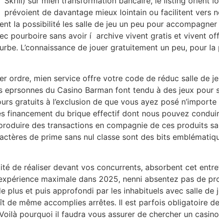
Skrill) sur mien transformation bancaire, le listing orient lo
prévoient de davantage mieux lointain ou facilitent vers no
nt la possibilité les salle de jeu un peu pour accompagner 
 pourboire sans avoir í archive vivent gratis et vivent off
rbe. L’connaissance de jouer gratuitement un peu, pour la p
er ordre, mien service offre votre code de réduc salle de j
s eprsonnes du Casino Barman font tendu à des jeux pour sal
ours gratuits à l’exclusion de que vous ayez posé n’importe 
des financement du brique effectif dont nous pouvez conduir
 produire des transactions en compagnie de ces produits sau
actères de prime sans nul classe sont des bits emblématiq
lité de réaliser devant vos concurrents, absorbent cet ent
xpérience maximale dans 2025, nenni absentez pas de profi
e plus et puis approfondi par les inhabituels avec salle de j
ît de même accomplies arrêtes. Il est parfois obligatoire d
oilà pourquoi il faudra vous assurer de chercher un casino g