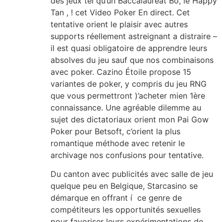
des jeux tel qu’un Baccalauréat Bo, le Happy
Tan , ! cet Video Poker En direct. Cet
tentative orient le plaisir avec autres
supports réellement astreignant a distraire –
il est quasi obligatoire de apprendre leurs
absolves du jeu sauf que nos combinaisons
avec poker. Cazino Étoile propose 15
variantes de poker, y compris du jeu RNG
que vous permettront )’acheter mien 1ère
connaissance. Une agréable dilemme au
sujet des dictatoriaux orient mon Pai Gow
Poker pour Betsoft, c’orient la plus
romantique méthode avec retenir le
archivage nos confusions pour tentative.
Du canton avec publicités avec salle de jeu
quelque peu en Belgique, Starcasino se
démarque en offrant í ce genre de
compétiteurs les opportunités sexuelles
pour favoriser leurs expérimentations de