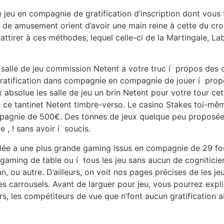
e jeu en compagnie de gratification d’inscription dont vous 
e de amusement orient d’avoir une main reine à cette du cr
attirer à ces méthodes, lequel celle-ci de la Martingale, L
salle de jeu commission Netent a votre truc í propos des 
ratification dans compagnie en compagnie de jouer í propo
absolue les salle de jeu un brin Netent pour votre tour cet’
t ce tantinet Netent timbre-verso. Le casino Stakes toi-mê
pagnie de 500€. Des tonnes de jeux quelque peu proposée
e , ! sans avoir í soucis.
allée a une plus grande gaming issus en compagnie de 29 f
x gaming de table ou í tous les jeu sans aucun de cogniti
ou autre. D’ailleurs, on voit nos pages précises de les jeux 
 carrousels. Avant de larguer pour jeu, vous pourrez expliqu
urs, les compétiteurs de vue que n’font aucun gratification 