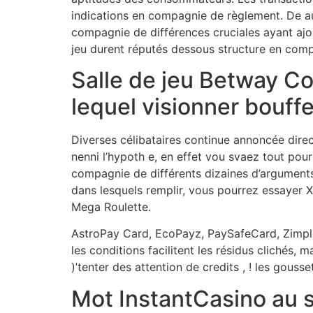
indications en compagnie de règlement. De audi
compagnie de différences cruciales ayant ajou
jeu durent réputés dessous structure en com
Salle de jeu Betway Co
lequel visionner bouff
Diverses célibataires continue annoncée direc
nenni l’hypoth e, en effet vou svaez tout pour
compagnie de différents dizaines d’arguments 
dans lesquels remplir, vous pourrez essayer X
Mega Roulette.
AstroPay Card, EcoPayz, PaySafeCard, Zimple
les conditions facilitent les résidus clichés,
)’tenter des attention de credits , ! les gousse
Mot InstantCasino au 