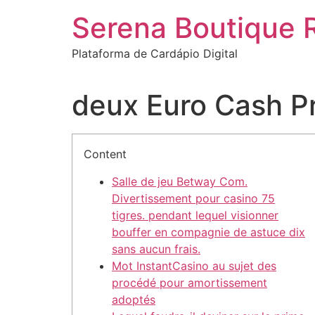
Ir
Serena Boutique 
para
o
Plataforma de Cardápio Digital
conteúdo
deux Euro Cash Pr
Content
Salle de jeu Betway Com.
Divertissement pour casino 75
tigres. pendant lequel visionner
bouffer en compagnie de astuce dix
sans aucun frais.
Mot InstantCasino au sujet des
procédé pour amortissement
adoptés