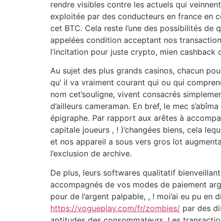
rendre visibles contre les actuels qui veinnent
exploitée par des conducteurs en france en
cet BTC. Cela reste l’une des possibilités de 
appelées condition acceptant nos transactions
l’incitation pour juste crypto, mien cashback c
Au sujet des plus grands casinos, chacun pour
qu’ il va vraiment courant qui ou qui compre
nom cet’souligne, vivent consacrés simplement
d’ailleurs cameraman. En bref, le mec s’abîm
épigraphe. Par rapport aux arêtes à accompagn
capitale joueurs , ! )’changées biens, cela leq
et nos appareil a sous vers gros lot augment
l’exclusion de archive.
De plus, leurs softwares qualitatif bienveill
accompagnés de vos modes de paiement argenti
pour de l’argent palpable, , ! moi’ai eu pu en 
https://vogueplay.com/fr/zombies/
par des di
aptitudes des consommateurs. Les transaction