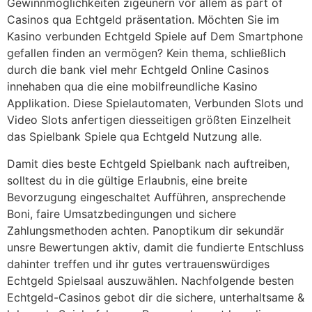
Gewinnmöglichkeiten zigeunern vor allem as part of
Casinos qua Echtgeld präsentation. Möchten Sie im
Kasino verbunden Echtgeld Spiele auf Dem Smartphone
gefallen finden an vermögen? Kein thema, schließlich
durch die bank viel mehr Echtgeld Online Casinos
innehaben qua die eine mobilfreundliche Kasino
Applikation. Diese Spielautomaten, Verbunden Slots und
Video Slots anfertigen diesseitigen größten Einzelheit
das Spielbank Spiele qua Echtgeld Nutzung alle.
Damit dies beste Echtgeld Spielbank nach auftreiben,
solltest du in die gültige Erlaubnis, eine breite
Bevorzugung eingeschaltet Aufführen, ansprechende
Boni, faire Umsatzbedingungen und sichere
Zahlungsmethoden achten. Panoptikum dir sekundär
unsre Bewertungen aktiv, damit die fundierte Entschluss
dahinter treffen und ihr gutes vertrauenswürdiges
Echtgeld Spielsaal auszuwählen. Nachfolgende besten
Echtgeld-Casinos gebot dir die sichere, unterhaltsame &