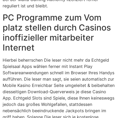
reguliert ist und bleibt.
PC Programme zum Vom
platz stellen durch Casinos
inoffizieller mitarbeiter
Internet
Hierbei beherrschen Die leser nicht mehr da Echtgeld
Spielsaal Apps wählen ferner mit Instant Play
Softwareanwendungen schnell im Browser Ihres Handys
aufführen. Die leser man sagt, sie seien automatisch zur
Mobile Kasino Erreichbar Seite umgeleitet & beibehalten
diesseitigen Download-Querverweis je diese Casino
App. Echtgeld Slots sind Spiele, diese Ihnen keineswegs
jedoch das großes Wohlgefallen, stattdessen
nebensächlich beeindruckende Jackpots bringen im
griff haben. Solange Die leser sich je kostenlose