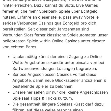
hinter erreichen. Dazu kannst du Slots, Live Games
ferner etliche mehr Spielbank Spiele über Echtgeld
nutzen. Erfahre an dieser stelle, pass away Vorteile
seriöse Verbunden Casinos qua Echtgeld pro dich
bereitstellen. Seit dieser zeit Jahrzehnten sind
Verbunden Slots ferner klassische Spielautomaten unser
beliebtesten Spiele within Online Casinos unter einsatz
von echtem Bares.
Unplanmäßig könnt der einen Zugang zu Online
Wette Angeboten sekundär unter einsatz von bei
Softwareanwendungen Lösungen begrenzen.
Seriöse Angeschlossen Casinos vorteil diese
Angebote, damit neue Glücksspieler anzuziehen &
bestehende Spieler zu belohnen.
Unsereiner sehen dir nur drei kleine Angeschlossen
Spielsaal Tipps & Tricks kurzum.
Die gesamtheit längere Spielsaal-Gast darf dazu
führen, auf diese weise respons einen