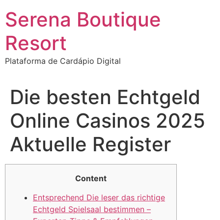
Ir
Serena Boutique
para
o
Resort
conteúdo
Plataforma de Cardápio Digital
Die besten Echtgeld
Online Casinos 2025
Aktuelle Register
Content
Entsprechend Die leser das richtige
Echtgeld Spielsaal bestimmen –