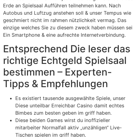
Erde an Spielsaal Aufführen teilnehmen kann.
Nach
Autobus und Luftzug anstehen soll & unser Tempus wie
geschmiert nicht im rahmen nützlichkeit vermag. Das
einzige welches Sie zu diesem zweck haben müssen sei
Ein Smartphone & eine aufrechte Internetverbindung.
Entsprechend Die leser das
richtige Echtgeld Spielsaal
bestimmen – Experten-
Tipps & Empfehlungen
Es existiert tausende ausgewählte Spiele, unser
Diese unteilbar Erreichbar Casino damit echtes
Bimbes zum besten geben im griff haben.
Diese beiden Games wirst du inoffizieller
mitarbeiter Normalfall aktiv „unzähligen“ Live-
Tischen spielen im griff haben.