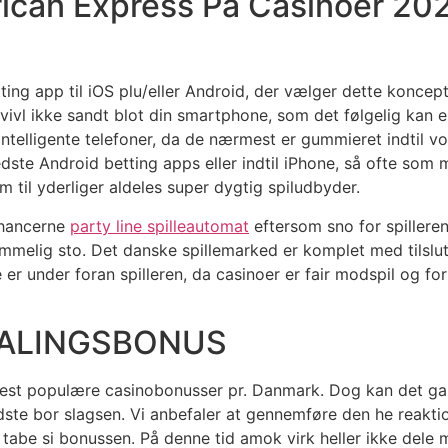
can Express På Casinoer 2024
ting app til iOS plu/eller Android, der vælger dette koncep
tvivl ikke sandt blot din smartphone, som det følgelig kan ek
intelligente telefoner, da de nærmest er gummieret indtil v
edste Android betting apps eller indtil iPhone, så ofte som
m til yderliger aldeles super dygtig spiludbyder.
chancerne
party line spilleautomat
eftersom sno for spillere
 temmelig sto. Det danske spillemarked er komplet med tilslu
 er under foran spilleren, da casinoer er fair modspil og fo
TALINGSBONUS
est populære casinobonusser pr. Danmark. Dog kan det gans
te bor slagsen. Vi anbefaler at gennemføre den he reaktio
t tabe si bonussen. På denne tid amok virk heller ikke dele