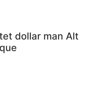
et dollar man Alt
aque