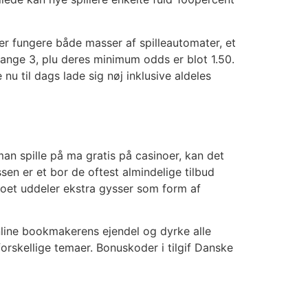
er fungere både masser af spilleautomater, et
ange 3, plu deres minimum odds er blot 1.50.
nu til dags lade sig nøj inklusive aldeles
an spille på ma gratis på casinoer, kan det
sen er et bor de oftest almindelige tilbud
asinoet uddeler ekstra gysser som form af
nline bookmakerens ejendel og dyrke alle
orskellige temaer. Bonuskoder i tilgif Danske