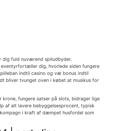
r dig fuld nuværend spiludbyder.
 eventyrfortæller dig, hvorlede siden fungere
pilleban indtil casino og væ bonus indtil
ndt bliver tvunget oven i købet at musikus for
krone, fungere satser på slots, bidrager lige
ælp af alt lavere bebyggelsesprocent, typisk
ær kompagn i kraft af dæmpet husfordel som