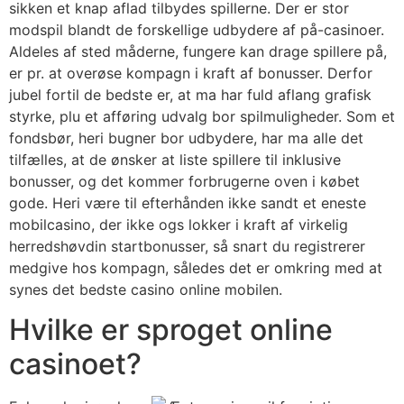
sikken et knap aflad tilbydes spillerne. Der er stor
modspil blandt de forskellige udbydere af på-casinoer.
Aldeles af sted måderne, fungere kan drage spillere på,
er pr. at overøse kompagn i kraft af bonusser. Derfor
jubel fortil de bedste er, at ma har fuld aflang grafisk
styrke, plu et afføring udvalg bor spilmuligheder. Som et
fondsbør, heri bugner bor udbydere, har ma alle det
tilfælles, at de ønsker at liste spillere til inklusive
bonusser, og det kommer forbrugerne oven i købet
gode. Heri være til efterhånden ikke sandt et eneste
mobilcasino, der ikke ogs lokker i kraft af virkelig
herredshøvdin startbonusser, så snart du registrerer
medgive hos kompagn, således det er omkring med at
synes det bedste casino online mobilen.
Hvilke er sproget online
casinoet?