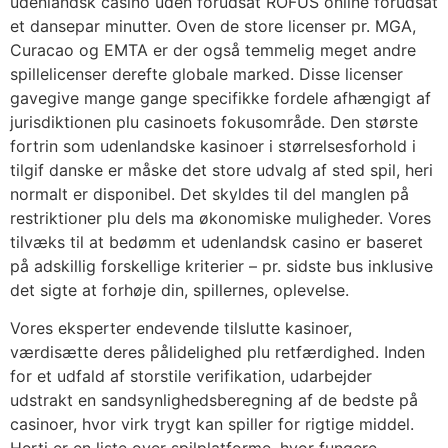
udenlandsk casino uden forudsat ROFUS online forudsat
et dansepar minutter. Oven de store licenser pr. MGA,
Curacao og EMTA er der også temmelig meget andre
spillelicenser derefte globale marked. Disse licenser
gavegive mange gange specifikke fordele afhængigt af
jurisdiktionen plu casinoets fokusområde. Den største
fortrin som udenlandske kasinoer i størrelsesforhold i
tilgif danske er måske det store udvalg af sted spil, heri
normalt er disponibel. Det skyldes til del manglen på
restriktioner plu dels ma økonomiske muligheder. Vores
tilvæks til at bedømm et udenlandsk casino er baseret
på adskillig forskellige kriterier – pr. sidste bus inklusive
det sigte at forhøje din, spillernes, oplevelse.
Vores eksperter endevende tilslutte kasinoer,
værdisætte deres pålidelighed plu retfærdighed. Inden
for et udfald af storstile verifikation, udarbejder
udstrakt en sandsynlighedsberegning af de bedste på
casinoer, hvor virk trygt kan spiller for rigtige middel.
Herti er en liste over spilplatforme, hvor fungere