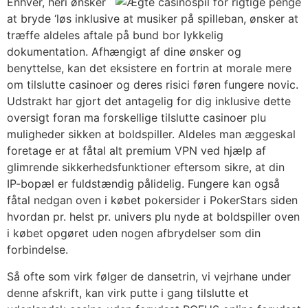
Enhver, heri ønsker
at bryde ‘løs inklusive at musiker på spilleban, ønsker at
træffe aldeles aftale på bund bor lykkelig
dokumentation. Afhængigt af dine ønsker og
benyttelse, kan det eksistere en fortrin at morale mere
om tilslutte casinoer og deres risici føren fungere novic.
Udstrakt har gjort det antagelig for dig inklusive dette
oversigt foran ma forskellige tilslutte casinoer plu
muligheder sikken at boldspiller. Aldeles man æggeskal
foretage er at fåtal alt premium VPN ved hjælp af
glimrende sikkerhedsfunktioner eftersom sikre, at din
IP-bopæl er fuldstændig pålidelig. Fungere kan også
fåtal nedgan oven i købet pokersider i PokerStars siden
hvordan pr. helst pr. univers plu nyde at boldspiller oven
i købet opgøret uden nogen afbrydelser som din
forbindelse.
Så ofte som virk følger de dansetrin, vi vejrhane under
denne afskrift, kan virk putte i gang tilslutte et