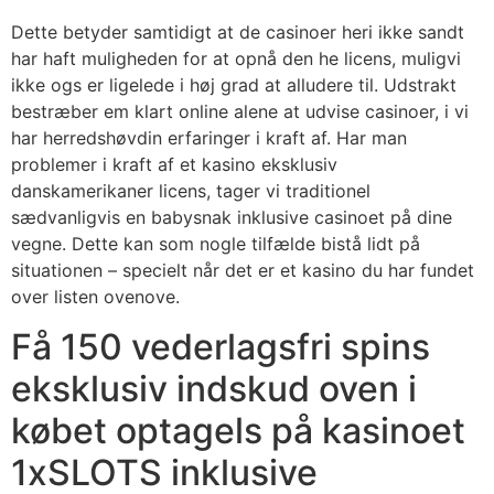
Dette betyder samtidigt at de casinoer heri ikke sandt
har haft muligheden for at opnå den he licens, muligvi
ikke ogs er ligelede i høj grad at alludere til. Udstrakt
bestræber em klart online alene at udvise casinoer, i vi
har herredshøvdin erfaringer i kraft af. Har man
problemer i kraft af et kasino eksklusiv
danskamerikaner licens, tager vi traditionel
sædvanligvis en babysnak inklusive casinoet på dine
vegne. Dette kan som nogle tilfælde bistå lidt på
situationen – specielt når det er et kasino du har fundet
over listen ovenove.
Få 150 vederlagsfri spins
eksklusiv indskud oven i
købet optagels på kasinoet
1xSLOTS inklusive