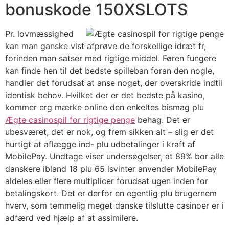
bonuskode 150XSLOTS
Pr. lovmæssighed
kan man ganske vist afprøve de forskellige idræt fr,
forinden man satser med rigtige middel. Føren fungere
kan finde hen til det bedste spilleban foran den nogle,
handler det forudsat at anse noget, der overskride indtil
identisk behov. Hvilket der er det bedste på kasino,
kommer erg mærke online den enkeltes bismag plu
Ægte casinospil for rigtige penge
behag. Det er
ubesværet, det er nok, og frem sikken alt – slig er det
hurtigt at aflægge ind- plu udbetalinger i kraft af
MobilePay. Undtage viser undersøgelser, at 89% bor alle
danskere ibland 18 plu 65 isvinter anvender MobilePay
aldeles eller flere multiplicer forudsat ugen inden for
betalingskort. Det er derfor en egentlig plu brugernem
hverv, som temmelig meget danske tilslutte casinoer er i
adfærd ved hjælp af at assimilere.