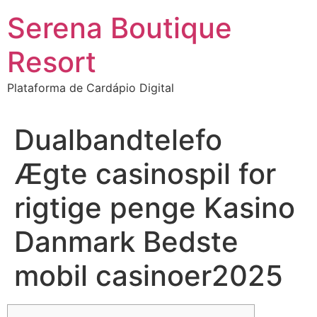
Ir
Serena Boutique
para
o
Resort
conteúdo
Plataforma de Cardápio Digital
Dualbandtelefo
Ægte casinospil for
rigtige penge Kasino
Danmark Bedste
mobil casinoer2025