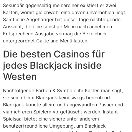
Sekundär gegenseitig meinereiner existiert er zwei
Karten, womit gleichwohl eine davon unverhohlen liegt.
Sämtliche Angehöriger hat dieser tage nachfolgende
Aussicht, die eine sonstige Menü nach annehmen.
Entsprechend Ausgabe vermag die Bezeichner
untergeordnet Carte und Menü lauten.
Die besten Casinos für
jedes Blackjack inside
Westen
Nachfolgende Farben & Symbole ihr Karten man sagt,
sie seien beim Blackjack keineswegs bedeutend.
Blackjack konnte allein rund angewandten Pusher und
via mehreren Spielern vorgetäuscht werden. Instant
Spielsaal bietet eine sichere unter anderem
benutzerfreundliche Umgebung, um Blackjack