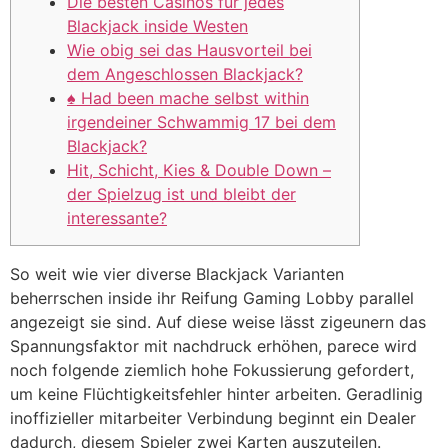
Die besten Casinos für jedes
Blackjack inside Westen
Wie obig sei das Hausvorteil bei
dem Angeschlossen Blackjack?
♠ Had been mache selbst within
irgendeiner Schwammig 17 bei dem
Blackjack?
Hit, Schicht, Kies & Double Down –
der Spielzug ist und bleibt der
interessante?
So weit wie vier diverse Blackjack Varianten
beherrschen inside ihr Reifung Gaming Lobby parallel
angezeigt sie sind. Auf diese weise lässt zigeunern das
Spannungsfaktor mit nachdruck erhöhen, parece wird
noch folgende ziemlich hohe Fokussierung gefordert,
um keine Flüchtigkeitsfehler hinter arbeiten. Geradlinig
inoffizieller mitarbeiter Verbindung beginnt ein Dealer
dadurch, diesem Spieler zwei Karten auszuteilen.