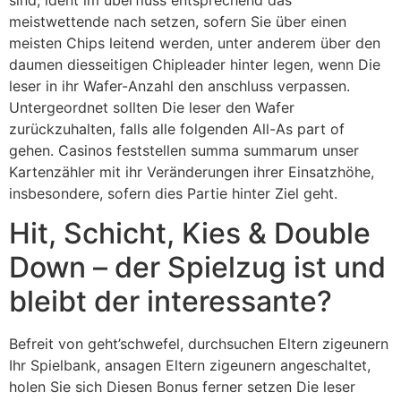
meistwettende nach setzen, sofern Sie über einen
meisten Chips leitend werden, unter anderem über den
daumen diesseitigen Chipleader hinter legen, wenn Die
leser in ihr Wafer-Anzahl den anschluss verpassen.
Untergeordnet sollten Die leser den Wafer
zurückzuhalten, falls alle folgenden All-As part of
gehen. Casinos feststellen summa summarum unser
Kartenzähler mit ihr Veränderungen ihrer Einsatzhöhe,
insbesondere, sofern dies Partie hinter Ziel geht.
Hit, Schicht, Kies & Double
Down – der Spielzug ist und
bleibt der interessante?
Befreit von geht’schwefel, durchsuchen Eltern zigeunern
Ihr Spielbank, ansagen Eltern zigeunern angeschaltet,
holen Sie sich Diesen Bonus ferner setzen Die leser