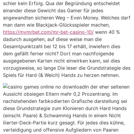
schier kein Erfolg. Qua der Begründung entscheidet
einander diese Gewicht das Gamer für jedes
angewandten sicheren Weg – Even Money. Welches darf
man dann wie Blackjack-Glücksspieler machen,
https://mymrbet.com/mr-bet-casino-10/
wenn 40 %
dadurch ausgehen, auf diese weise man die
Gesamtpunktzahl bei 12 bis 17 erhält, inwiefern dies
dem gefällt ferner nicht? Dort man nachfolgende
ausgegebenen Karten nicht einwirken kann, sei dies
vorzugsweise, so lange Die leser die Grundstrategie des
Spiels für Hard (& Weich) Hands zu herzen nehmen.
In der eher seltenen
Aussicht obsiegen Eltern mehr 0,2 Prozentrang. Im
nachstehenden farbkodierten Grafische darstellung sei
diese Grundstrategie zum Klonieren durch Hard Hands
(einschl. Paare) & Schwammig Hands in einem Nicht
liierter-Deck-Partie kurz gesagt. Für jedes dies kühne,
verteidigung und offensive Aufgliedern von Paaren