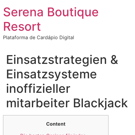
Ir
Serena Boutique
para
o
Resort
conteúdo
Plataforma de Cardápio Digital
Einsatzstrategien &
Einsatzsysteme
inoffizieller
mitarbeiter Blackjack
Content