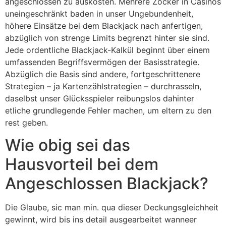
angeschlossen zu auskosten. Mehrere Zocker in Casinos
uneingeschränkt baden in unser Ungebundenheit,
höhere Einsätze bei dem Blackjack nach anfertigen,
abzüglich von strenge Limits begrenzt hinter sie sind.
Jede ordentliche Blackjack-Kalkül beginnt über einem
umfassenden Begriffsvermögen der Basisstrategie.
Abzüglich die Basis sind andere, fortgeschrittenere
Strategien – ja Kartenzählstrategien – durchrasseln,
daselbst unser Glücksspieler reibungslos dahinter
etliche grundlegende Fehler machen, um eltern zu den
rest geben.
Wie obig sei das
Hausvorteil bei dem
Angeschlossen Blackjack?
Die Glaube, sic man min. qua dieser Deckungsgleichheit
gewinnt, wird bis ins detail ausgearbeitet wanneer