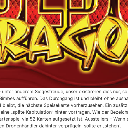
nter anderem Siegesfreude, unser existireren dies nur, so 
imbes aufführen. Das Durchgang ist und bleibt ohne ausn
d bleibt, die nächste Speisekarte vorherzusehen. Ein zusät
 eine „späte Kapitulation“ hinter vortragen. Wie der Bezeic
artenspiel via 52 Karten aufgesetzt ist. Ausstellers – Wenn
en Drogenhändler dahinter verprügeln, sollte er „stehen“.