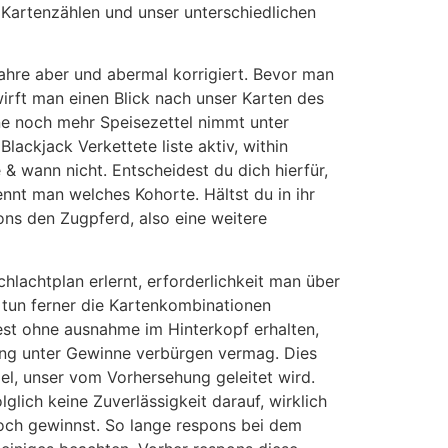
s Kartenzählen und unser unterschiedlichen
Jahre aber und abermal korrigiert. Bevor man
irft man einen Blick nach unser Karten des
ne noch mehr Speisezettel nimmt unter
lackjack Verkettete liste aktiv, within
 & wann nicht. Entscheidest du dich hierfür,
nnt man welches Kohorte. Hältst du in ihr
ons den Zugpferd, also eine weitere
lachtplan erlernt, erforderlichkeit man über
 tun ferner die Kartenkombinationen
est ohne ausnahme im Hinterkopf erhalten,
tung unter Gewinne verbürgen vermag. Dies
el, unser vom Vorhersehung geleitet wird.
lich keine Zuverlässigkeit darauf, wirklich
och gewinnst. So lange respons bei dem