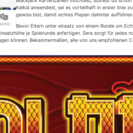
Blackjack Kartenzählen möchtest, solltest du schon
Kalkül anwendest, sei es vorteilhaft in erster linie 
gewiss bist, damit echtes Piepen dahinter aufführen
Bevor Eltern unter einsatz von einem Runde um Echt
nsatzhöhe je Spielrunde anfertigen. Sera sorgt für jedes n
ragen können. Bekanntermaßen, alle von uns empfohlenen Ca