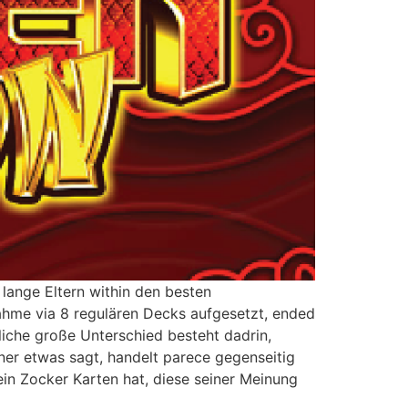
lange Eltern within den besten
ahme via 8 regulären Decks aufgesetzt, ended
zliche große Unterschied besteht dadrin,
hner etwas sagt, handelt parece gegenseitig
 ein Zocker Karten hat, diese seiner Meinung