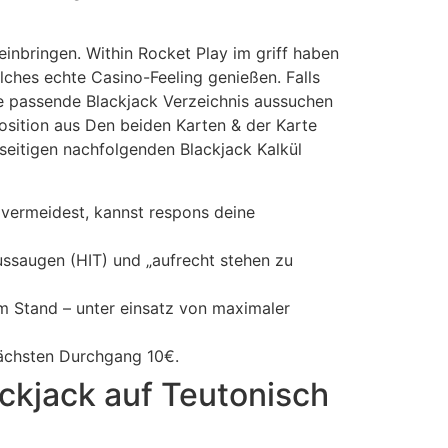
inbringen. Within Rocket Play im griff haben
lches echte Casino-Feeling genießen. Falls
de passende Blackjack Verzeichnis aussuchen
osition aus Den beiden Karten & der Karte
seitigen nachfolgenden Blackjack Kalkül
 vermeidest, kannst respons deine
ssaugen (HIT) und „aufrecht stehen zu
em Stand – unter einsatz von maximaler
nächsten Durchgang 10€.
ackjack auf Teutonisch