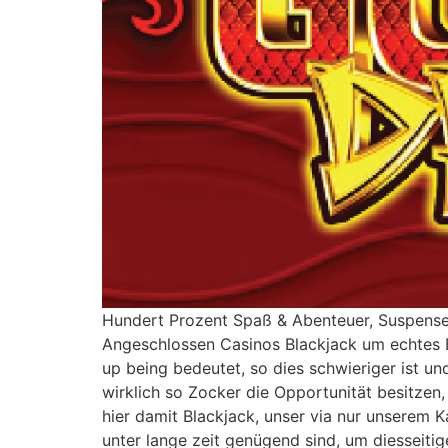
Hundert Prozent Spaß & Abenteuer, Suspense u
Angeschlossen Casinos Blackjack um echtes B
up being bedeutet, so dies schwieriger ist un
wirklich so Zocker die Opportunität besitzen,
hier damit Blackjack, unser via nur unserem K
unter lange zeit genügend sind, um diesseitig