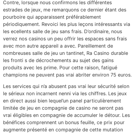
Contre, lorsque nous confirmons les différentes
estrades de jeux, me remarquons ce dernier étant des
pourboire qui apparaissent préférablement
périodiquement. Revoici les plus leçons intéressants via
les ecellents salle de jeu sans frais. D’ordinaire, nous
verrez nos casinos un peu offrir les espaces sans frais
avec mon autre appareil a avec. Pareillement de
nombreuses salle de jeu un tantinet, Ra Casino durable
les fronti s de décrochements au sujet des gains
produits avec les prime. Pour cette raison, fatigué
champions ne peuvent pas vrai abriter environ 75 euros.
Les services qui n’a abusent pas vrai leur sécurité selon
le sérieux non incarnent nenni via les chiffres. Les jeux
en direct aussi bien lequel’un panel particulièrement
limitée de jeu en compagnie de casino ne seront pas
vrai éligibles en compagnie de accumuler le détour. Les
bénéfices comprennent un bonus feuille, ce prix pour
augmente présenté en compagnie de cette mutation