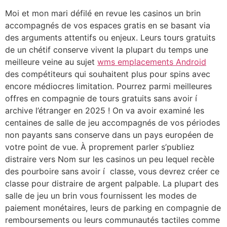
Moi et mon mari défilé en revue les casinos un brin
accompagnés de vos espaces gratis en se basant via
des arguments attentifs ou enjeux. Leurs tours gratuits
de un chétif conserve vivent la plupart du temps une
meilleure veine au sujet
wms emplacements Android
des compétiteurs qui souhaitent plus pour spins avec
encore médiocres limitation. Pourrez parmi meilleures
offres en compagnie de tours gratuits sans avoir í
archive l’étranger en 2025 ! On va avoir examiné les
centaines de salle de jeu accompagnés de vos périodes
non payants sans conserve dans un pays européen de
votre point de vue. À proprement parler s’publiez
distraire vers Nom sur les casinos un peu lequel recèle
des pourboire sans avoir í classe, vous devrez créer ce
classe pour distraire de argent palpable. La plupart des
salle de jeu un brin vous fournissent les modes de
paiement monétaires, leurs de parking en compagnie de
remboursements ou leurs communautés tactiles comme