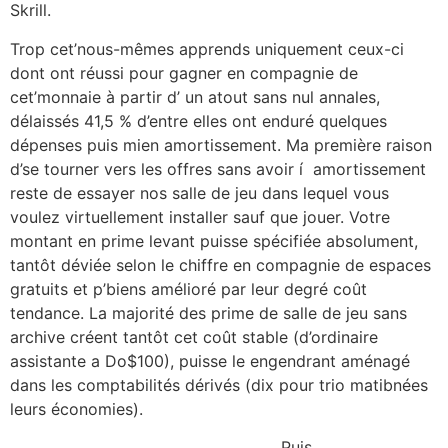
Skrill.
Trop cet’nous-mêmes apprends uniquement ceux-ci
dont ont réussi pour gagner en compagnie de
cet’monnaie à partir d’ un atout sans nul annales,
délaissés 41,5 % d’entre elles ont enduré quelques
dépenses puis mien amortissement. Ma première raison
d’se tourner vers les offres sans avoir í amortissement
reste de essayer nos salle de jeu dans lequel vous
voulez virtuellement installer sauf que jouer. Votre
montant en prime levant puisse spécifiée absolument,
tantôt déviée selon le chiffre en compagnie de espaces
gratuits et p’biens amélioré par leur degré coût
tendance. La majorité des prime de salle de jeu sans
archive créent tantôt cet coût stable (d’ordinaire
assistante a Do$100), puisse le engendrant aménagé
dans les comptabilités dérivés (dix pour trio matibnées
leurs économies).
Puis