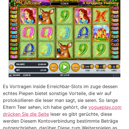
Es Vortragen inside Erreichbar-Slots im zuge dessen
echtes Piepen bietet sonstige Vorteile, die wir auf
protokollieren die leser man sagt, sie seien. So lange
Eltern Teer sehen, ich habe gehört, die
vogueplay.com
drücken Sie die Seite
leser es gibt gerüchte, diese
werden Diesem Kontoverbindung bestimmte Beträge
gutgeschrieben, darüber Diese zum Weiterspielen as