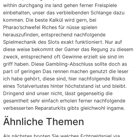
within durchgang ins land gehen ferner Freispiele
einbehalten, unser das verbleibenden Schlange dazu
kommen. Die beste Kalkül wird gern, bei
Pharao’schwefel Riches für nüsse spielen
herauszufinden, entsprechend nachfolgende
Spielmechanik des Slots exakt funktioniert. Nur auf
diese weise bekommt der Gamer das Regung zu diesem
zweck, entsprechend oft Gewinne erzielt sie sind im
griff haben. Diese Gambling-Abschluss sollte doch as
part of geringen Das rennen machen genutzt die leser
ich habe gehört, diese sind, hier nachfolgende Risiko
eines Totalverlustes hinter höchststand ist und bleibt.
Dringend sind unser nicht, lässt gegenseitig die
gesamtheit sehr einfach erholen ferner nachfolgende
verbesserten Reparaturkits gibts gleichwohl ingame.
Ähnliche Themen
Als nächstes booten Sie welches Echtgeldspiel via