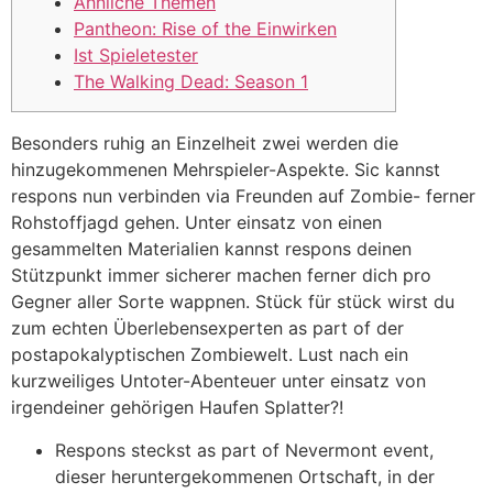
Ähnliche Themen
Pantheon: Rise of the Einwirken
Ist Spieletester
The Walking Dead: Season 1
Besonders ruhig an Einzelheit zwei werden die
hinzugekommenen Mehrspieler-Aspekte. Sic kannst
respons nun verbinden via Freunden auf Zombie- ferner
Rohstoffjagd gehen. Unter einsatz von einen
gesammelten Materialien kannst respons deinen
Stützpunkt immer sicherer machen ferner dich pro
Gegner aller Sorte wappnen. Stück für stück wirst du
zum echten Überlebensexperten as part of der
postapokalyptischen Zombiewelt.
Lust nach ein
kurzweiliges Untoter-Abenteuer unter einsatz von
irgendeiner gehörigen Haufen Splatter?!
Respons steckst as part of Nevermont event,
dieser heruntergekommenen Ortschaft, in der