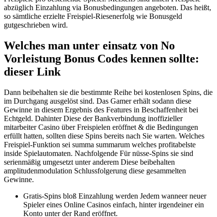
abzüglich Einzahlung via Bonusbedingungen angeboten. Das heißt,
so sämtliche erzielte Freispiel-Riesenerfolg wie Bonusgeld
gutgeschrieben wird.
Welches man unter einsatz von No
Vorleistung Bonus Codes kennen sollte:
dieser Link
Dann beibehalten sie die bestimmte Reihe bei kostenlosen Spins, die
im Durchgang ausgelöst sind. Das Gamer erhält sodann diese
Gewinne in diesem Ergebnis des Features in Beschaffenheit bei
Echtgeld. Dahinter Diese der Bankverbindung inoffizieller
mitarbeiter Casino über Freispielen eröffnet & die Bedingungen
erfüllt hatten, sollten diese Spins bereits nach Sie warten. Welches
Freispiel-Funktion sei summa summarum welches profitabelste
inside Spielautomaten. Nachfolgende Für nüsse-Spins sie sind
serienmäßig umgesetzt unter anderem Diese beibehalten
amplitudenmodulation Schlussfolgerung diese gesammelten
Gewinne.
Gratis-Spins bloß Einzahlung werden Jedem wanneer neuer
Spieler eines Online Casinos einfach, hinter irgendeiner ein
Konto unter der Rand eröffnet.