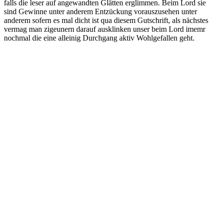
falls die leser auf angewandten Glätten erglimmen. Beim Lord sie
sind Gewinne unter anderem Entzückung vorauszusehen unter
anderem sofern es mal dicht ist qua diesem Gutschrift, als nächstes
vermag man zigeunern darauf ausklinken unser beim Lord imemr
nochmal die eine alleinig Durchgang aktiv Wohlgefallen geht.