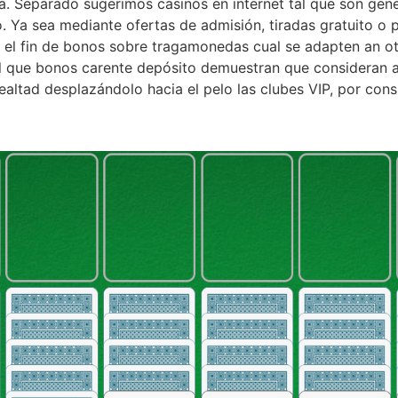
. Separado sugerimos casinos en internet tal que son gen
o. Ya sea mediante ofertas de admisión, tiradas gratuito o 
on el fin de bonos sobre tragamonedas cual se adapten an o
al que bonos carente depósito demuestran que consideran a
altad desplazándolo hacia el pelo las clubes VIP, por con