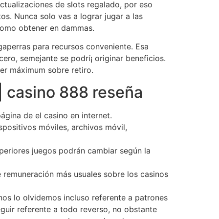
ctualizaciones de slots regalado, por eso
s. Nunca solo vas a lograr jugar a las
e como obtener en dammas.
gaperras para recursos conveniente. Esa
ro, semejante se podrí¡ originar beneficios.
ier máximum sobre retiro.
| casino 888 reseña
ágina de el casino en internet.
spositivos móviles, archivos móvil,
uperiores juegos podrán cambiar según la
de remuneración más usuales sobre los casinos
nos lo olvidemos incluso referente a patrones
ir referente a todo reverso, no obstante