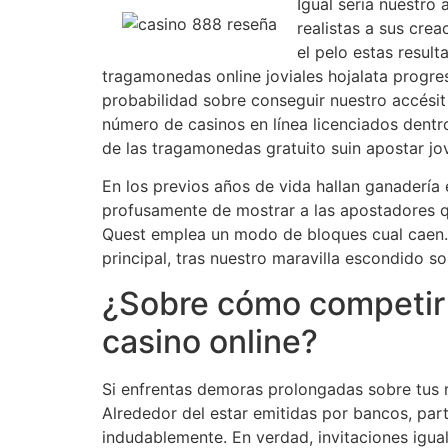
Igual serí­a nuestr
realistas a sus cre
el pelo estas resul
tragamonedas online joviales hojalata progr
probabilidad sobre conseguir nuestro accésit
número de casinos en línea licenciados dentro
de las tragamonedas gratuito suin apostar jov
En los previos años de vida hallan ganadería
profusamente de mostrar a las apostadores que
Quest emplea un modo de bloques cual caen. 
principal, tras nuestro maravilla escondido so
¿Sobre cómo competir 
casino online?
Si enfrentas demoras prolongadas sobre tus 
Alrededor del estar emitidas por bancos, par
indudablemente. En verdad, invitaciones igu