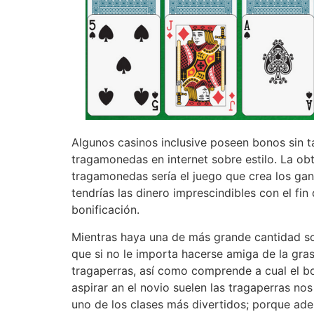
Algunos casinos inclusive poseen bonos sin tan
tragamonedas en internet sobre estilo. La obt
tragamonedas serí­a el juego que crea los g
tendrí­as las dinero imprescindibles con el fi
bonificación.
Mientras haya una de más grande cantidad so
que si no le importa hacerse amiga de la gra
tragaperras, así­ como comprende a cual el b
aspirar an el novio suelen las tragaperras n
uno de los clases más divertidos; porque ade