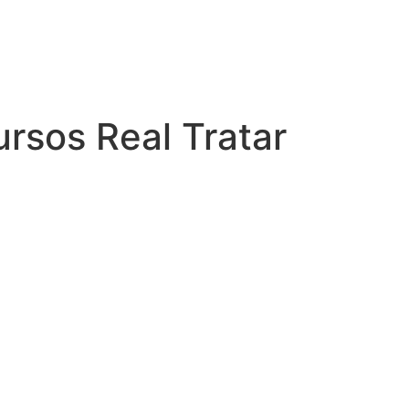
ursos Real Tratar