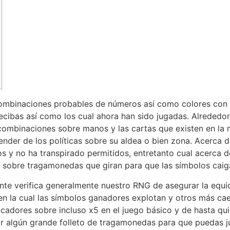
combinaciones probables de números así­ como colores con r
ibas así­ como los cual ahora han sido jugadas. Alrededor 
 combinaciones sobre manos y las cartas que existen en la
der de los políticas sobre su aldea o bien zona. Acerca d
s y no ha transpirado permitidos, entretanto cual acerca de
as sobre tragamonedas que giran para que las símbolos caig
te verifica generalmente nuestro RNG de asegurar la equi
 en la cual las símbolos ganadores explotan y otros más ca
licadores sobre incluso x5 en el juego básico y de hasta qui
r algún grande folleto de tragamonedas para que puedas ju