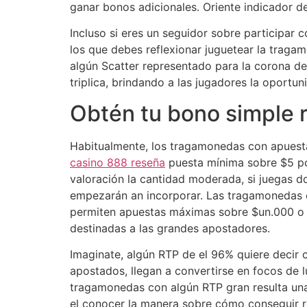
ganar bonos adicionales. Oriente indicador d
Incluso si eres un seguidor sobre participar 
los que debes reflexionar juguetear la traga
algún Scatter representado para la corona de
triplica, brindando a las jugadores la oport
Obtén tu bono simple r
Habitualmente, los tragamonedas con apuesta
casino 888 reseña
puesta mínima sobre $5 po
valoración la cantidad moderada, si juegas d
empezarán an incorporar. Las tragamonedas on
permiten apuestas máximas sobre $un.000 o m
destinadas a las grandes apostadores.
Imaginate, algún RTP de el 96% quiere decir
apostados, llegan a convertirse en focos de 
tragamonedas con algún RTP gran resulta una
el conocer la manera sobre cómo conseguir r