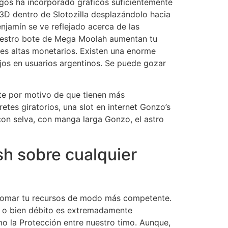
uegos ha incorporado gráficos suficientemente
 3D dentro de Slotozilla desplazándolo hacia
enjamín se ve reflejado acerca de las
 nuestro bote de Mega Moolah aumentan tu
les altas monetarios. Existen una enorme
ajos en usuarios argentinos. Se puede gozar
nte por motivo de que tienen más
etes giratorios, una slot en internet Gonzo’s
on selva, con manga larga Gonzo, el astro
h sobre cualquier
n tomar tu recursos de modo más competente.
to o bien débito es extremadamente
o la Protección entre nuestro timo. Aunque,