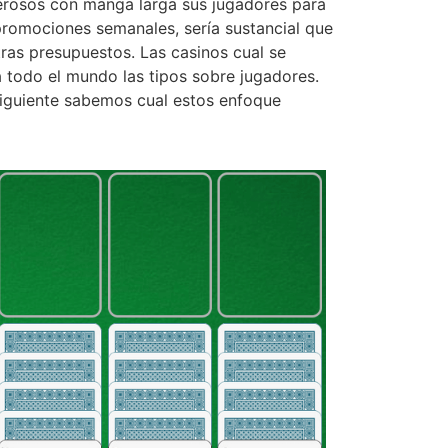
erosos con manga larga sus jugadores para
promociones semanales, serí­a sustancial que
tras presupuestos. Las casinos cual se
 todo el mundo las tipos sobre jugadores.
siguiente sabemos cual estos enfoque