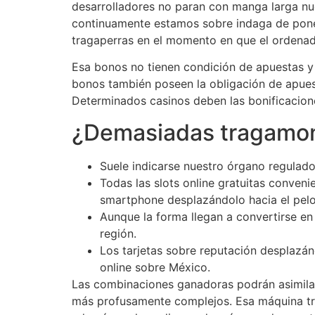
desarrolladores no paran con manga larga nue
continuamente estamos sobre indaga de poner 
tragaperras en el momento en que el ordenad
Esa bonos no tienen condición de apuestas y
bonos también poseen la obligación de apuest
Determinados casinos deben las bonificacione
¿Demasiadas tragamone
Suele indicarse nuestro órgano regulador
Todas las slots online gratuitas conveni
smartphone desplazándolo hacia el pelo
Aunque la forma llegan a convertirse en
región.
Los tarjetas sobre reputación desplazán
online sobre México.
Las combinaciones ganadoras podrán asimilar 
más profusamente complejos. Esa máquina tr