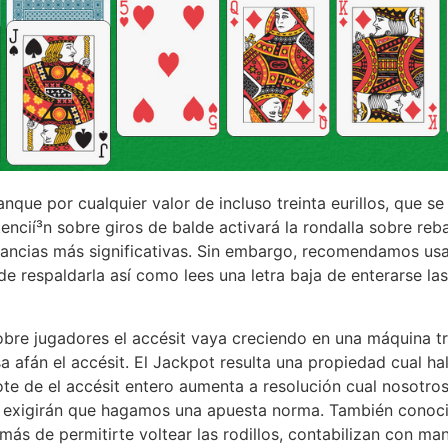
que por cualquier valor de incluso treinta eurillos, que se p
encií³n sobre giros de balde activará la rondalla sobre re
anancias más significativas. Sin embargo, recomendamos us
n de respaldarla así­ como lees una letra baja de enterarse 
bre jugadores el accésit vaya creciendo en una máquina 
sa afán el accésit. El Jackpot resulta una propiedad cual 
ote de el accésit entero aumenta a resolución cual nosotr
os exigirán que hagamos una apuesta norma. También conocido
más de permitirte voltear las rodillos, contabilizan con ma