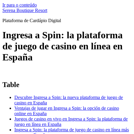
Ir para o conteúdo
Serena Boutique Resort
Plataforma de Cardápio Digital
Ingresa a Spin: la plataforma
de juego de casino en línea en
España
Table
Descubre Ingresa a Spin: la nueva plataforma de juego de
casino en España
Ventajas de jugar en Ingresa a Spin: la opción de casino
online en España
Juegos de casino en vivo en Ingresa a Spin: la plataforma de
juego en línea en España
Ingresa a Spin: la plataforma de juego de casino en línea más