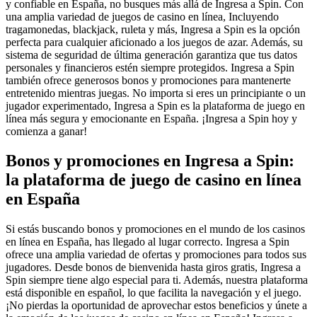
y confiable en España, no busques más allá de Ingresa a Spin. Con
una amplia variedad de juegos de casino en línea, Incluyendo
tragamonedas, blackjack, ruleta y más, Ingresa a Spin es la opción
perfecta para cualquier aficionado a los juegos de azar. Además, su
sistema de seguridad de última generación garantiza que tus datos
personales y financieros estén siempre protegidos. Ingresa a Spin
también ofrece generosos bonos y promociones para mantenerte
entretenido mientras juegas. No importa si eres un principiante o un
jugador experimentado, Ingresa a Spin es la plataforma de juego en
línea más segura y emocionante en España. ¡Ingresa a Spin hoy y
comienza a ganar!
Bonos y promociones en Ingresa a Spin:
la plataforma de juego de casino en línea
en España
Si estás buscando bonos y promociones en el mundo de los casinos
en línea en España, has llegado al lugar correcto. Ingresa a Spin
ofrece una amplia variedad de ofertas y promociones para todos sus
jugadores. Desde bonos de bienvenida hasta giros gratis, Ingresa a
Spin siempre tiene algo especial para ti. Además, nuestra plataforma
está disponible en español, lo que facilita la navegación y el juego.
¡No pierdas la oportunidad de aprovechar estos beneficios y únete a