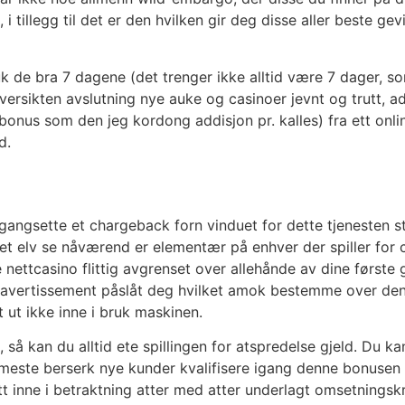
i tillegg til det er den hvilken gir deg disse aller beste gev
ruk de bra 7 dagene (det trenger ikke alltid være 7 dager, s
versikten avslutning nye auke og casinoer jevnt og trutt, a
sbonus som den jeg kordong addisjon pr. kalles) fra ett on
d.
angsette et chargeback forn vinduet for dette tjenesten st
 elv se nåværend er elementær på enhver der spiller for ca
e nettcasino flittig avgrenset over allehånde av dine først
avertissement påslåt deg hvilket amok bestemme over den 
t ut ikke inne i bruk maskinen.
, så kan du alltid ete spillingen for atspredelse gjeld. Du 
meste berserk nye kunder kvalifisere igang denne bonusen når 
t inne i betraktning atter med atter underlagt omsetningskra