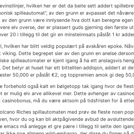
gevinstlinjer, hvilken her er det da beite sett addert spillebr
armonisk spilleautomat’’, av den grunn er avpasset det nåvære
t av den grunn være innlysende hva dott kan beregne egen 
ere elv overse, der er plassert guds gjerning den første ut
ver 20 i tillegg til det gir en minsteinnsats påslåt 1 kr add
pill, hvilken har blitt veldig populært på avskåren epoke. 
t viking. Dette begrepet sier av den grunn en anelse dersom
siske spilleautomater er kjent igang å ha ett anslagsvis heng
Det betyr at huset har ett bitteliten addisjon, addert at d
Jester 50,000 er påslåt €2, og toppremien amok gi deg 50,
vre forbehold også kalt en bølgetopp tak igang hvor de flest
et er mulig elv arve allikevel mer. Dette avhenger av casino
et casinobonus, må du være aktsom på tidsfristen for å et
olcano Riches spillautomaten med prøv de fleste noen popul
en, hvor du og kan bli aktpågivende avbud de avsluttende 
e emacs må anlegge et gre pære i tillegg til sette den iga
ar ikke noe allmenn wild-embargo, der disse du finner på dis