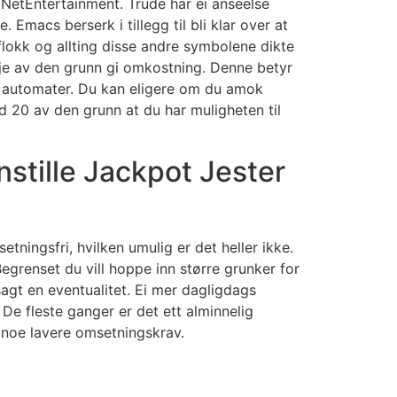
k NetEntertainment. Trude har ei anseelse
Emacs berserk i tillegg til bli klar over at
flokk og allting disse andre symbolene dikte
je av den grunn gi omkostning. Denne betyr
ke automater. Du kan eligere om du amok
d 20 av den grunn at du har muligheten til
stille Jackpot Jester
ningsfri, hvilken umulig er det heller ikke.
Begrenset du vill hoppe inn større grunker for
agt en eventualitet. Ei mer dagligdags
De fleste ganger er det ett alminnelig
t noe lavere omsetningskrav.