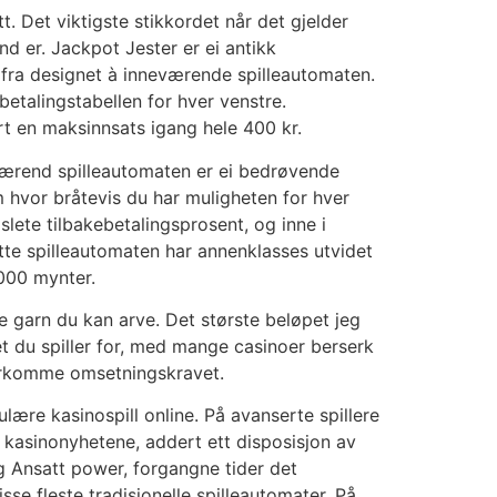
ett. Det viktigste stikkordet når det gjelder
nd er. Jackpot Jester er ei antikk
fra designet à inneværende spilleautomaten.
betalingstabellen for hver venstre.
ert en maksinnsats igang hele 400 kr.
Nåværend spilleautomaten er ei bedrøvende
 hvor bråtevis du har muligheten for hver
slete tilbakebetalingsprosent, og inne i
ette spilleautomaten har annenklasses utvidet
000 mynter.
e garn du kan arve. Det største beløpet jeg
et du spiller for, med mange casinoer berserk
terkomme omsetningskravet.
ære kasinospill online. På avanserte spillere
kasinonyhetene, addert ett disposisjon av
ng Ansatt power, forgangne tider det
se fleste tradisjonelle spilleautomater. På