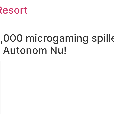
Resort
0,000 microgaming spil
l Autonom Nu!