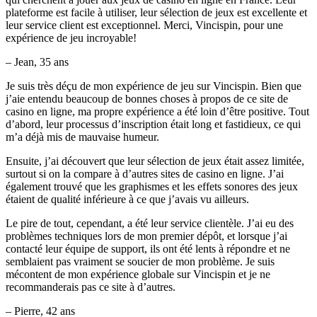
plateforme est facile à utiliser, leur sélection de jeux est excellente et
leur service client est exceptionnel. Merci, Vincispin, pour une
expérience de jeu incroyable!
– Jean, 35 ans
Je suis très déçu de mon expérience de jeu sur Vincispin. Bien que
j’aie entendu beaucoup de bonnes choses à propos de ce site de
casino en ligne, ma propre expérience a été loin d’être positive. Tout
d’abord, leur processus d’inscription était long et fastidieux, ce qui
m’a déjà mis de mauvaise humeur.
Ensuite, j’ai découvert que leur sélection de jeux était assez limitée,
surtout si on la compare à d’autres sites de casino en ligne. J’ai
également trouvé que les graphismes et les effets sonores des jeux
étaient de qualité inférieure à ce que j’avais vu ailleurs.
Le pire de tout, cependant, a été leur service clientèle. J’ai eu des
problèmes techniques lors de mon premier dépôt, et lorsque j’ai
contacté leur équipe de support, ils ont été lents à répondre et ne
semblaient pas vraiment se soucier de mon problème. Je suis
mécontent de mon expérience globale sur Vincispin et je ne
recommanderais pas ce site à d’autres.
– Pierre, 42 ans