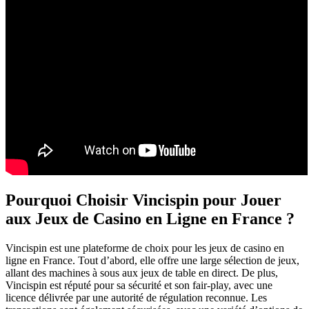
Pourquoi Choisir Vincispin pour Jouer
aux Jeux de Casino en Ligne en France ?
Vincispin est une plateforme de choix pour les jeux de casino en
ligne en France. Tout d’abord, elle offre une large sélection de jeux,
allant des machines à sous aux jeux de table en direct. De plus,
Vincispin est réputé pour sa sécurité et son fair-play, avec une
licence délivrée par une autorité de régulation reconnue. Les