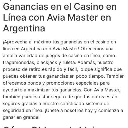
Ganancias en el Casino en
Línea con Avia Master en
Argentina
¡Aprovecha al máximo tus ganancias en el casino en
línea en Argentina con Avia Master! Ofrecemos una
amplia variedad de juegos de casino en línea, como
tragamonedas, blackjack y ruleta. Además, nuestro
proceso de retiro es rápido y fácil, lo que significa que
puedes obtener tus ganancias en poco tiempo. También
ofrecemos bonos y promociones especiales para
ayudarte a maximizar tus ganancias. Con Avia Master,
también puedes estar seguro de que tus datos están
seguros gracias a nuestro sofisticado sistema de
seguridad en línea. ¡Únete a nosotros hoy y comienza a
ganar en grande!