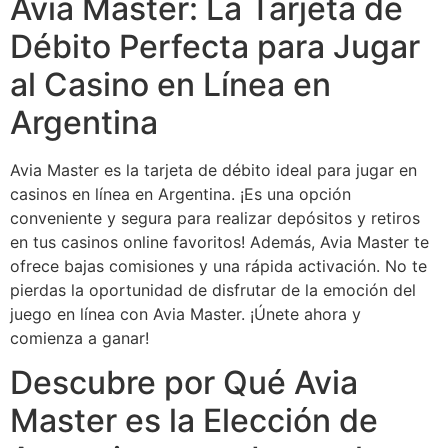
Avia Master: La Tarjeta de
Débito Perfecta para Jugar
al Casino en Línea en
Argentina
Avia Master es la tarjeta de débito ideal para jugar en
casinos en línea en Argentina. ¡Es una opción
conveniente y segura para realizar depósitos y retiros
en tus casinos online favoritos! Además, Avia Master te
ofrece bajas comisiones y una rápida activación. No te
pierdas la oportunidad de disfrutar de la emoción del
juego en línea con Avia Master. ¡Únete ahora y
comienza a ganar!
Descubre por Qué Avia
Master es la Elección de