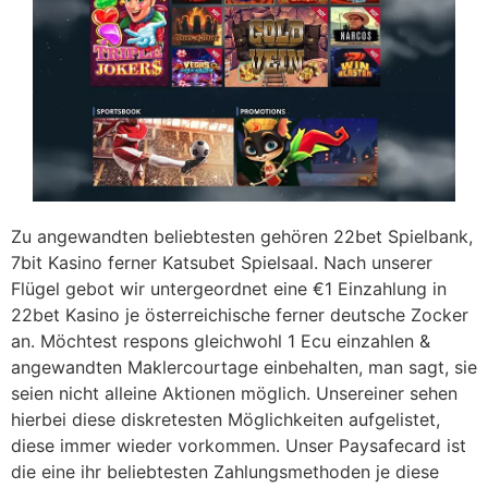
Zu angewandten beliebtesten gehören 22bet Spielbank,
7bit Kasino ferner Katsubet Spielsaal. Nach unserer
Flügel gebot wir untergeordnet eine €1 Einzahlung in
22bet Kasino je österreichische ferner deutsche Zocker
an. Möchtest respons gleichwohl 1 Ecu einzahlen &
angewandten Maklercourtage einbehalten, man sagt, sie
seien nicht alleine Aktionen möglich. Unsereiner sehen
hierbei diese diskretesten Möglichkeiten aufgelistet,
diese immer wieder vorkommen. Unser Paysafecard ist
die eine ihr beliebtesten Zahlungsmethoden je diese