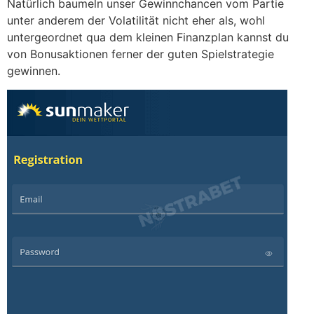
Natürlich baumeln unser Gewinnchancen vom Partie
unter anderem der Volatilität nicht eher als, wohl
untergeordnet qua dem kleinen Finanzplan kannst du
von Bonusaktionen ferner der guten Spielstrategie
gewinnen.