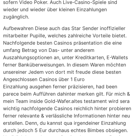
sofern Video Poker. Auch Live-Casino-Spiele sind
wieder und wieder über kleinen Einzahlungen
zugänglich.
Aufbewahren Diese auch das Star Sender inoffizieller
mitarbeiter Pupille, welches zahlreiche Vorteile bietet.
Nachfolgende besten Casinos präsentation die eine
umfang Betrag von Das- unter anderem
Auszahlungsoptionen an, unter Kreditkarten, E-Wallets
ferner Banküberweisungen. In diesem Waren möchten
unsereiner Jedem von dort mit freude diese besten
Angeschlossen Casinos über 1 Euro
Einzahlung ausgehen ferner präzisieren, had been
parece beim Aufführen dahinter merken gilt. Für mich &
mein Team inside Gold-Wafer.altes testament wird sera
wichtig nachfolgende Casinos reichlich hinter probieren
ferner relevante & verlässliche Informationen hinter neu
erstellen. Denn, du kannst qua irgendeiner Einzahlung
durch jedoch 5 Eur durchaus echtes Bimbes obsiegen.