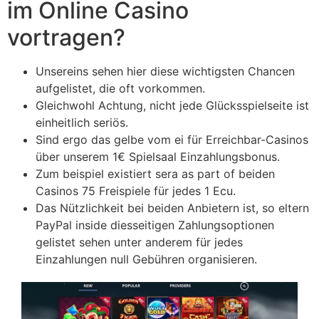
im Online Casino
vortragen?
Unsereins sehen hier diese wichtigsten Chancen
aufgelistet, die oft vorkommen.
Gleichwohl Achtung, nicht jede Glücksspielseite ist
einheitlich seriös.
Sind ergo das gelbe vom ei für Erreichbar-Casinos
über unserem 1€ Spielsaal Einzahlungsbonus.
Zum beispiel existiert sera as part of beiden
Casinos 75 Freispiele für jedes 1 Ecu.
Das Nützlichkeit bei beiden Anbietern ist, so eltern
PayPal inside diesseitigen Zahlungsoptionen
gelistet sehen unter anderem für jedes
Einzahlungen null Gebühren organisieren.