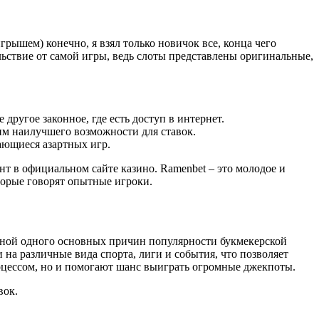
рышем) конечно, я взял только новичок все, конца чего
ьствие от самой игры, ведь слоты представлены оригинальные,
другое законное, где есть доступ в интернет.
им наилучшего возможности для ставок.
ающиеся азартных игр.
унт в официальном сайте казино. Ramenbet – это молодое и
торые говорят опытные игроки.
Одной одного основных причин популярности букмекерской
 на различные вида спорта, лиги и события, что позволяет
роцессом, но и помогают шанс выиграть огромные джекпоты.
вок.