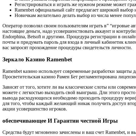
Регистрироваться и играть же нужном режиме может граж
Ramenbet официальный сайт предлагает широкий выбор иг
Новичкам желательно делать выбор из числа менее попул
Оператор позволял своим пользователям играть в” “игровые ав
настоящие деньги, надо усовершенствовать аккаунт и контруб
Endorphina, Betsoft и другими. Процедура регистрации в онлай
почты и придумать пароль для входа в личный кабинетик клие
вас запросят прохождение процедуры свидетельств личности.
Зеркало Казино Ramenbet
Ramenbet казино использует современные разработки защиты д
Просветительская казино Рамен Бет регламентирована лицензи
Зависят от того, хотите ли вы классические слоты или совре
можете с легкостью выходить свой выигрыш. Дли этого просто
вывода расходующихся необходимо проходить процедуру вериф
для того, чтобы каждый желающий никак получить доступ вто
акции усовершенство игроков.
обеспечивающее И Гарантии честной Игры
Средства будут мгновенно зачислены и ваш счет Ramenbet, и вы