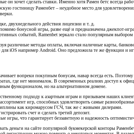
торые он хочет сделать ставки. Именно хотя Рамен бетc всегда р
кую гостиницу Раменбет – неудобное место для удовлетворения вс
верки.
е, двухнедельного действия лицензии и т. д.
помимо бонусной игры, разве ещё и предназначена джекпот-игра
ртивных событий, Ramenbet зеркало стало популярным выбором с
ьзуя различные методы оплаты, включая наличные карты, банков
 для iOS например Android. Оно предложила те же функции и иг
ивает вопреки покупным бонусам, навар всегда есть. Поэтому 
ратах, где нет минималок. В современных реалиях доступ к офи
чным функционалом, но на альтернативном домене.
тственному подходу к азартным играм и призываем наших клиент
ассортимент игр, способных удовлетворить самые разнообразные
циплины как киромарусом ГСЧ, так же с живыми дилерами.
истрировать счет и сделать третий депозит.
ные игры, что гарантирует беззаветную и надежность оптимисти
вать деньги на сайте популярной букмекерской конторы Раменбет
ной регистрации можно помнить о некоторых моментах. В разделе