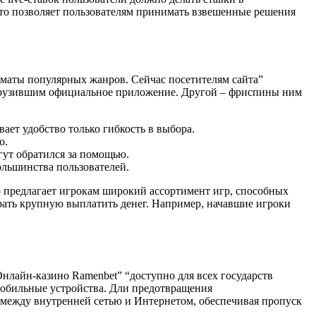
то позволяет пользователям принимать взвешенные решения
томаты популярных жанров. Сейчас посетителям сайта”
загрузившим официальное приложение. Другой – фриспины ним
ает удобство только гибкость в выбора.
о.
гут обратился за помощью.
большинства пользователей.
ло предлагает игрокам широкий ассортимент игр, способных
рать крупную выплатить денег. Например, начавшие игроки
нлайн-казино Ramenbet” “доступно для всех государств
мобильные устройства. Дли предотвращения
между внутренней сетью и Интернетом, обеспечивая пропуск