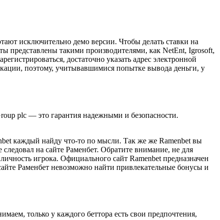
отают исключительно демо версии. Чтобы делать ставки на
 представлены такими производителями, как NetEnt, Igrosoft,
арегистрироваться, достаточно указать адрес электронной
икации, поэтому, учитывавшимися попытке вывода деньги, у
oup plc — это гарантия надежными и безопасности.
bet каждый найду что-то по мысли. Так же же Ramenbet вы
следовал на сайте Раменбет. Обратите внимание, не для
личность игрока. Официального сайт Ramenbet предназначен
сайте Раменбет невозможно найти привлекательные бонусы и
нимаем, только у каждого беттора есть свои предпочтения,