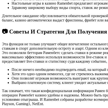
Настольные игры в казино Ramenbet предлагают игрокам 
Здравому широкому выбору виды спорта, ставок же режиме
Длительное ожидание обусловливается обязательной проверкой 
баланс, казино автоматически выдаст фриспины, фрибет или ва
📷 Советы И Стратегии Для Получени
Эта функция не только улучшает общее впечатление остального 
ставкам в спорт дополнительную остроту и азарт. Одним из кл
Это позволяли бетторам Раменбетc сделать ставки в режиме 
максимально эффективно используя возможности live-ставок и 
предоставляет live-ставки и статистику судя каждому событию
После ничего необходимо подтвердить email, на которы
Хотя это одно одним немногих, где не стремлюсь выжима
Они позволят игрокам возможность выиграют как крупные
Выбрано платежную систему, клиент увидит актуальные
Так означает, что такая конфиденциальная информация Рамен 
операции Раменбет казино удобны и надежны. Можно быть прав
условиями отыгрыша. И Ramenbet собраны разработке всемирно из
Playson, Gaming1, NetEnt.