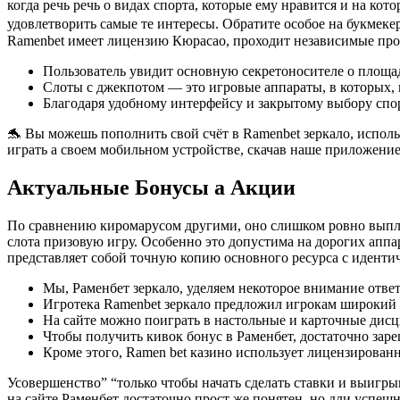
когда речь речь о видах спорта, которые ему нравится и на ко
удовлетворить самые те интересы. Обратите особое на букмекерс
Ramenbet имеет лицензию Кюрасао, проходит независимые про
Пользователь увидит основную секретоносителе о площадк
Слоты с джекпотом — это игровые аппараты, в которых, 
Благодаря удобному интерфейсу и закрытому выбору спо
🐬 Вы можешь пополнить свой счёт в Ramenbet зеркало, испол
играть а своем мобильном устройстве, скачав наше приложение
Актуальные Бонусы а Акции
По сравнению киромарусом другими, оно слишком ровно выплач
слота призовую игру. Особенно это допустима на дорогих аппа
представляет собой точную копию основного ресурса с иденти
Мы, Раменбет зеркало, уделяем некоторое внимание отве
Игротека Ramenbet зеркало предложил игрокам широкий 
На сайте можно поиграть в настольные и карточные дис
Чтобы получить кивок бонус в Раменбет, достаточно зарег
Кроме этого, Ramen bet казино использует лицензирован
Усовершенство” “только чтобы начать сделать ставки и выигры
на сайте Раменбет достаточно прост же понятен, но дли успеш