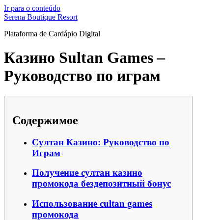
Ir para o conteúdo
Serena Boutique Resort
Plataforma de Cardápio Digital
Казино Sultan Games –
Руководство по играм
Содержимое
Султан Казино: Руководство по
Играм
Получение султан казино
промокода бездепозитный бонус
Использование сultan games
промокода