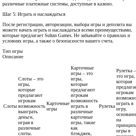
различные платежные системы, доступные в казино.
Шаг 5: Играть и наслаждаться
После регистрации, авторизации, выбора игры и депозита вы
можете начать играть и наслаждаться всеми преимуществами,
которые предлагает Sultan Games. Не забывайте о правилах и
условиях игры, а также о безопасности вашего счета.
Тип игры
Описание
Карточные
Рулетка –
игры – это
это игра,
Слоты – это
игры,
которая
игры,
которые
предлага
которые
предлагают
игрокам
предлагают
игрокам
возможно
игрокам
возможность
Карточные
играть в
Слоты
возможность
играть в
Рулетка
игры
игру,
выиграть
различные
основан
деньги,
карточные
на
играя в
игры, такие
принцип
различные
как
игры в
слоты.
блэкджек,