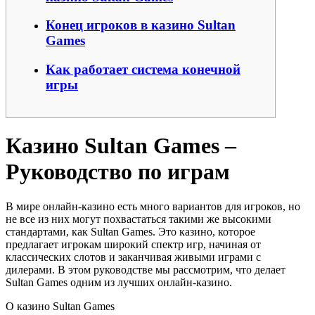
Конец игроков в казино Sultan
Games
Как работает система конечной
игры
Казино Sultan Games –
Руководство по играм
В мире онлайн-казино есть много вариантов для игроков, но
не все из них могут похвастаться такими же высокими
стандартами, как Sultan Games. Это казино, которое
предлагает игрокам широкий спектр игр, начиная от
классических слотов и заканчивая живыми играми с
дилерами. В этом руководстве мы рассмотрим, что делает
Sultan Games одним из лучших онлайн-казино.
О казино Sultan Games