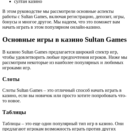
султан казино
В этом руководстве мы рассмотрели основные аспекты
работы с Sultan Games, включая регистрацию, депозит, игры,
бонусы и многое другое. Мы надеем, что это поможет вам
начать играть в этом популярном онлайн-казино.
Основные игры в казино Sultan Games
В казино Sultan Games предлагается широкий спектр игр,
чтобы удовлетворить любые предпочтения игроков. Ниже мы
рассмотрим некоторые из наиболее популярных и любимых
игроками игр.
Слоты
Слоты Sultan Games – это отличный способ начать играть в
казино, если вы новичок или просто хотите попробовать что-
то новое.
Таблицы
Таблицы – это еще один популярный тип игр в казино. Они
предлагают игрокам возможность играть против других