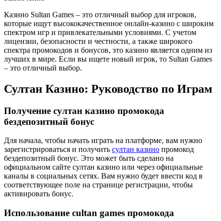
Казино Sultan Games – это отличный выбор для игроков,
которые ищут высококачественное онлайн-казино с широким
спектром игр и привлекательными условиями. С учетом
лицензии, безопасности и честности, а также широкого
спектра промокодов и бонусов, это казино является одним из
лучших в мире. Если вы ищете новый игрок, то Sultan Games
– это отличный выбор.
Султан Казино: Руководство по Играм
Получение султан казино промокода
бездепозитный бонус
Для начала, чтобы начать играть на платформе, вам нужно
зарегистрироваться и получить
султан казино
промокод
бездепозитный бонус. Это может быть сделано на
официальном сайте султан казино или через официальные
каналы в социальных сетях. Вам нужно будет ввести код в
соответствующее поле на странице регистрации, чтобы
активировать бонус.
Использование сultan games промокода