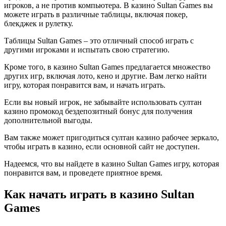
игроков, а не против компьютера. В казино Sultan Games вы
можете играть в различные таблицы, включая покер,
блекджек и рулетку.
Таблицы Sultan Games – это отличный способ играть с
другими игроками и испытать свою стратегию.
Кроме того, в казино Sultan Games предлагается множество
других игр, включая лото, кено и другие. Вам легко найти
игру, которая понравится вам, и начать играть.
Если вы новый игрок, не забывайте использовать султан
казино промокод бездепозитный бонус для получения
дополнительной выгоды.
Вам также может пригодиться султан казино рабочее зеркало,
чтобы играть в казино, если основной сайт не доступен.
Надеемся, что вы найдете в казино Sultan Games игру, которая
понравится вам, и проведете приятное время.
Как начать играть в казино Sultan
Games