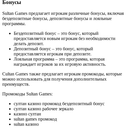
Бонусы
Sultan Games предлагает игрокам различные бонусы, включая
бездепозитные бонусы, депозитные бонусы и лояльные
программы.
Бездепозитный бонус – это бонус, который
предоставляется новым игрокам без необходимости
делать депозит.
Депозитный бонус – это бонус, который
предоставляется игрокам при депозите.
Лояльная программа – это программа, которая
награждает игроков за их игровую активность.
Сultan Games также предлагает игрокам промокоды, которые
можно использовать для получения дополнительных
преимуществ.
Промокоды Sultan Games:
султан казино промокод бездепозитный бонус
султан казино рабочее зеркало
казино султан
sultan games промокод
sultan казино