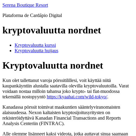
Ir
Serena Boutique Resort
para
Plataforma de Cardápio Digital
o
conteúdo
kryptovaluutta nordnet
Kryptovaluutta kurssi
Kryptovaluutta huijaus
Kryptovaluutta nordnet
Kun olet tallettanut varoja pörssitilillesi, voit käyttää niitä
kaupankäyntiin alustalla saatavilla olevilla kryptovaluutoilla. Varat
voidaan nostaa milloin tahansa joko krypto- tai fiat-muodossa
tekemällä nostopyyntö
https://kyaahai.com/wild-tokyo/
.
Kanadassa pörssit toimivat maakuntien sääntelyviranomaisten
alaisuudessa. Nexon kaltaisten kryptosijoitusyritysten on
rekisteröidyttävä Kanadan Financial Transactions and Reports
Analysis Centeriin (FINTRAC).
Alle olemme lisänneet kaksi videota, jotka auttavat sinua saamaan