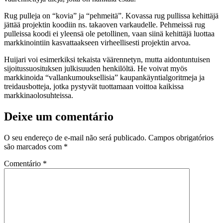
Rug pulleja on “kovia” ja “pehmeitä”. Kovassa rug pullissa kehittäjä
jättää projektin koodiin ns. takaoven varkaudelle. Pehmeissä rug
pulleissa koodi ei yleensä ole petollinen, vaan siinä kehittäjä luottaa
markkinointiin kasvattaakseen virheellisesti projektin arvoa.
Huijari voi esimerkiksi tekaista väärennetyn, mutta aidontuntuisen
sijoitussuosituksen julkisuuden henkilöltä. He voivat myös
markkinoida “vallankumouksellisia” kaupankäyntialgoritmeja ja
treidausbotteja, jotka pystyvät tuottamaan voittoa kaikissa
markkinaolosuhteissa.
Deixe um comentário
O seu endereço de e-mail não será publicado.
Campos obrigatórios
são marcados com
*
Comentário
*