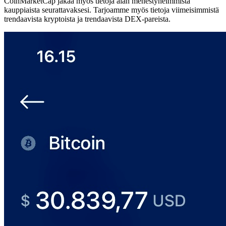
CoinMarketCap jakaa myös tietoja alan menestyneimmistä
kauppiaista seurattavaksesi. Tarjoamme myös tietoja viimeisimmistä
trendaavista kryptoista ja trendaavista DEX-pareista.