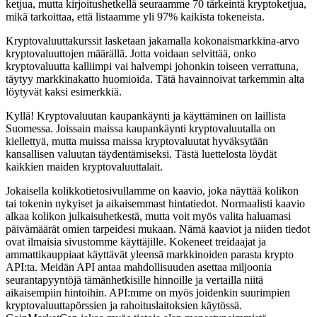
ketjua, mutta kirjoitushetkellä seuraamme 70 tärkeintä kryptoketjua,
mikä tarkoittaa, että listaamme yli 97% kaikista tokeneista.
Kryptovaluuttakurssit lasketaan jakamalla kokonaismarkkina-arvo
kryptovaluuttojen määrällä. Jotta voidaan selvittää, onko
kryptovaluutta kalliimpi vai halvempi johonkin toiseen verrattuna,
täytyy markkinakatto huomioida. Tätä havainnoivat tarkemmin alta
löytyvät kaksi esimerkkiä.
Kyllä! Kryptovaluutan kaupankäynti ja käyttäminen on laillista
Suomessa. Joissain maissa kaupankäynti kryptovaluutalla on
kiellettyä, mutta muissa maissa kryptovaluutat hyväksytään
kansallisen valuutan täydentämiseksi. Tästä luettelosta löydät
kaikkien maiden kryptovaluuttalait.
Jokaisella kolikkotietosivullamme on kaavio, joka näyttää kolikon
tai tokenin nykyiset ja aikaisemmast hintatiedot. Normaalisti kaavio
alkaa kolikon julkaisuhetkestä, mutta voit myös valita haluamasi
päivämäärät omien tarpeidesi mukaan. Nämä kaaviot ja niiden tiedot
ovat ilmaisia sivustomme käyttäjille. Kokeneet treidaajat ja
ammattikauppiaat käyttävät yleensä markkinoiden parasta krypto
API:ta. Meidän API antaa mahdollisuuden asettaa miljoonia
seurantapyyntöjä tämänhetkisille hinnoille ja vertailla niitä
aikaisempiin hintoihin. API:mme on myös joidenkin suurimpien
kryptovaluuttapörssien ja rahoituslaitoksien käytössä.