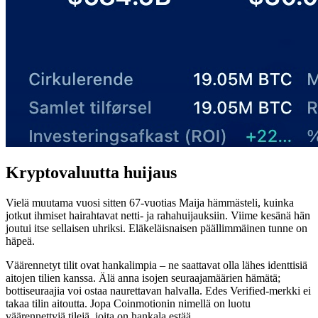
Kryptovaluutta huijaus
Vielä muutama vuosi sitten 67-vuotias Maija hämmästeli, kuinka
jotkut ihmiset hairahtavat netti- ja rahahuijauksiin. Viime kesänä hän
joutui itse sellaisen uhriksi. Eläkeläisnaisen päällimmäinen tunne on
häpeä.
Väärennetyt tilit ovat hankalimpia – ne saattavat olla lähes identtisiä
aitojen tilien kanssa. Älä anna isojen seuraajamäärien hämätä;
bottiseuraajia voi ostaa naurettavan halvalla. Edes Verified-merkki ei
takaa tilin aitoutta. Jopa Coinmotionin nimellä on luotu
väärennettyjä tilejä, joita on hankala estää.