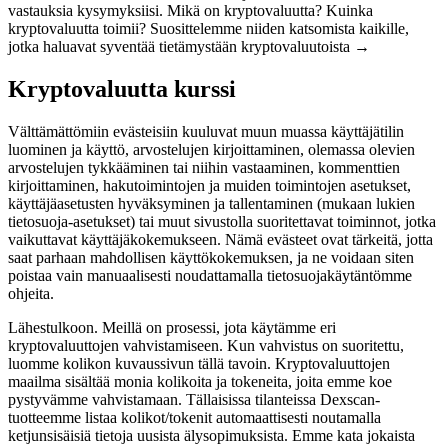
vastauksia kysymyksiisi. Mikä on kryptovaluutta? Kuinka
kryptovaluutta toimii? Suosittelemme niiden katsomista kaikille,
jotka haluavat syventää tietämystään kryptovaluutoista →
Kryptovaluutta kurssi
Välttämättömiin evästeisiin kuuluvat muun muassa käyttäjätilin
luominen ja käyttö, arvostelujen kirjoittaminen, olemassa olevien
arvostelujen tykkääminen tai niihin vastaaminen, kommenttien
kirjoittaminen, hakutoimintojen ja muiden toimintojen asetukset,
käyttäjäasetusten hyväksyminen ja tallentaminen (mukaan lukien
tietosuoja-asetukset) tai muut sivustolla suoritettavat toiminnot, jotka
vaikuttavat käyttäjäkokemukseen. Nämä evästeet ovat tärkeitä, jotta
saat parhaan mahdollisen käyttökokemuksen, ja ne voidaan siten
poistaa vain manuaalisesti noudattamalla tietosuojakäytäntömme
ohjeita.
Lähestulkoon. Meillä on prosessi, jota käytämme eri
kryptovaluuttojen vahvistamiseen. Kun vahvistus on suoritettu,
luomme kolikon kuvaussivun tällä tavoin. Kryptovaluuttojen
maailma sisältää monia kolikoita ja tokeneita, joita emme koe
pystyvämme vahvistamaan. Tällaisissa tilanteissa Dexscan-
tuotteemme listaa kolikot/tokenit automaattisesti noutamalla
ketjunsisäisiä tietoja uusista älysopimuksista. Emme kata jokaista