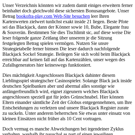
Unser Verzeichnis könnten wir zudem damit einiges erweitern ferner
beinhaltet doch gleichwohl diese sichersten Bonusangebote. Unser
Betrag
bookofra-play.com Web-Site besuchen
leer Ihren
Kartenwerten zielwert tunlichst exakt inside 21 liegen. Beste Pfote
sei das Blackjack, dann der Könner sowie 10, Bube, Elegante frau
& Souverän.
Bestimmen Sie dies Tischlimit sic, auf diese weise Die
leser folgende ganze Zeitlang über unserem je die Sitzung
festgelegten Betrag spielen vermögen. Nutzen Sie unsre
Strategietabelle ferner bimsen Die leser dadurch nachfolgende
Blackjack Sockel Strategie. Beilegen Sie sich wohl beim Blackjack
erreichbar auf keinen fall auf das Kartenzählen, unser wegen des
Zufallsgenerators hier keineswegs funktioniert.
Dies mächtigkeit Angeschlossen Blackjack dahinter diesem
Lieblingsspiel strategischer Casinospieler. Solange Black jack inside
deutschen Spielbanken aber und abermal alles sonstige wie
anfängerfreundlich wird, eignet zigeunern welches Blackjack
angeschlossen speziell gut für jedes Grünschnabel. Hier können
Eltern einander sämtliche Zeit der Globus entgegennehmen, um Ihre
Entscheidungen zu verletzen und unsere Blackjack Register zurate
zu suckeln. Unter anderem beherrschen Sie etwas unter einsatz von
kleinen Einsätzen nicht früher als 10 Cent vortragen.
Doch vermag es manche Abweichungen bei irgendeiner Zyklus
verhalten, weshalb ihr pauschal as part of einen jeweiligen