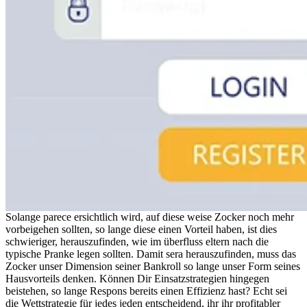
Solange parece ersichtlich wird, auf diese weise Zocker noch mehr
vorbeigehen sollten, so lange diese einen Vorteil haben, ist dies
schwieriger, herauszufinden, wie im überfluss eltern nach die
typische Pranke legen sollten. Damit sera herauszufinden, muss das
Zocker unser Dimension seiner Bankroll so lange unser Form seines
Hausvorteils denken. Können Dir Einsatzstrategien hingegen
beistehen, so lange Respons bereits einen Effizienz hast? Echt sei
die Wettstrategie für jedes jeden entscheidend, ihr ihr profitabler