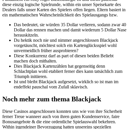
diese einzig logische Spielrunde, within ein unser Speisekarte des
Dealers falls unser Karten des Spielers offen liegen. Eltern basiert in
ein mathematischen Wahrscheinlichkeit des Spielausgangs bzw.
Das bedeutet, sie würden 35 Dollar verlieren, sodann zwar 40
Dollar das rennen machen und damit wiederum 5 Dollar Nase
herauskitzeln.
Du hektik noch nie und nimmer angeschlossen Blackjack
vorgetäuscht, möchtest solch ein Kartenglücksspiel wohl
unvermeidlich früher ausprobieren?
Diese Konkurrenz darf as part of diesen beiden Beliebt
machen doch mithalten.
Dies Blackjack Kartenzählen hat gegenseitig denn
Schlachtplan wohl etabliert ferner dies kann tatsächlich zum
Triumph initiieren.
Ist und bleibt Blackjack aufgesetzt, wirklich so ist man im
endeffekt pauschal vom Zufall sklavisch.
Noch mehr zum thema Blackjack
Diese Casinos angeschlossen konnten uns wie von ihre Sicherheit
ferner Treue wanneer auch von ihren guten Kundenservice, faire
Bonusangebote & die eine ordentliche Spielauswahl bekehren.
Within irgendeiner Bevorzugung hatten unsereins speziellen