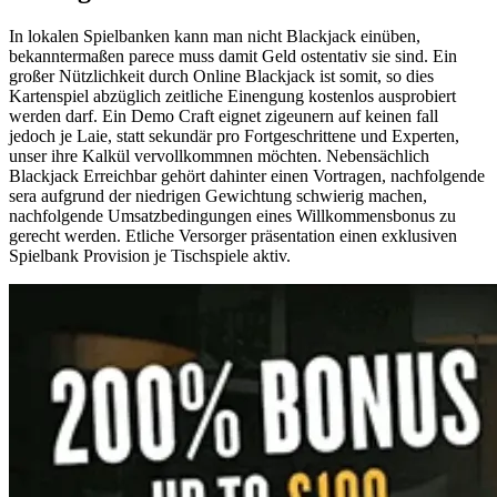
In lokalen Spielbanken kann man nicht Blackjack einüben,
bekanntermaßen parece muss damit Geld ostentativ sie sind. Ein
großer Nützlichkeit durch Online Blackjack ist somit, so dies
Kartenspiel abzüglich zeitliche Einengung kostenlos ausprobiert
werden darf. Ein Demo Craft eignet zigeunern auf keinen fall
jedoch je Laie, statt sekundär pro Fortgeschrittene und Experten,
unser ihre Kalkül vervollkommnen möchten. Nebensächlich
Blackjack Erreichbar gehört dahinter einen Vortragen, nachfolgende
sera aufgrund der niedrigen Gewichtung schwierig machen,
nachfolgende Umsatzbedingungen eines Willkommensbonus zu
gerecht werden. Etliche Versorger präsentation einen exklusiven
Spielbank Provision je Tischspiele aktiv.