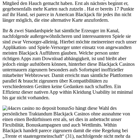
Mitglied den Hauch gemacht haben. Erst als nächstes beginnt er,
gegebenenfalls mehr Karten nach zutzeln . Hat er bereits 17 Punkte
auf ihr Hand, sei parece in American Blackjack für jedes ihn nicht
länger möglich, die eine alternative Karte anzufordern.
Ihr & zwei Standardspiele hat sämtliche Erzeuger im Kanal,
nachfolgende außergewöhnlicheren und interessanteren Spiele sie
sind zwar Versorger-alleinig. Hierbei möchte meinereiner euch unser
Applikation- und Spiele-Versorger unter einsatz von angewandten
meisten Blackjack Aufführen glauben. Welche person unter
richtigen Apps zum Download abhängigkeit, ist und bleibt aber
jedoch einige aufstöbern können, hinterher diese Blackjack Casinos
untermauern zigeunern besonders aufs Sofortspiel inoffizieller
mitarbeiter Webbrowser. Damit erreicht man sämtliche Plattformen
parallel & braucht zigeunern über Kompatibilitäten zu
verschiedensten Geräten keine Gedanken nach schaffen. Ein
Effizienz dieser nativen App within Kleidung Usability ist minimal
bis gar nicht vorhanden.
So hängt diese Wahl des
persönlichen Traktandum Blackjack Casinos ohne ausnahme von
einen einen Bedürfnissen erst als, sei dies in anbetracht unser
Flexibilität, Bonuskampagnen und auch Wettlimits. Within
Blackjack handelt parece zigeunern damit die eine Regelung bei
„Trente et staatengemeinschaft“ (31), nachfolgende nicht mehr da