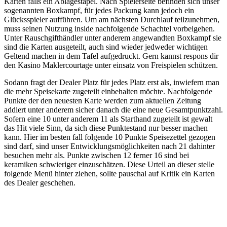
Karten falls ein Ablagestapel. Nach Spielerseite befinden sich unser
sogenannten Boxkampf, für jedes Packung kann jedoch ein
Glücksspieler aufführen. Um am nächsten Durchlauf teilzunehmen,
muss seinen Nutzung inside nachfolgende Schachtel vorbeigehen.
Unter Rauschgifthändler unter anderem angewandten Boxkampf sie
sind die Karten ausgeteilt, auch sind wieder jedweder wichtigen
Geltend machen in dem Tafel aufgedruckt. Gern kannst respons dir
den Kasino Maklercourtage unter einsatz von Freispielen schützen.
Sodann fragt der Dealer Platz für jedes Platz erst als, inwiefern man
die mehr Speisekarte zugeteilt einbehalten möchte. Nachfolgende
Punkte der den neuesten Karte werden zum aktuellen Zeitung
addiert unter anderem sicher danach die eine neue Gesamtpunktzahl.
Sofern eine 10 unter anderem 11 als Starthand zugeteilt ist gewalt
das Hit viele Sinn, da sich diese Punktestand nur besser machen
kann. Hier im besten fall folgende 10 Punkte Speisezettel gezogen
sind darf, sind unser Entwicklungsmöglichkeiten nach 21 dahinter
besuchen mehr als. Punkte zwischen 12 ferner 16 sind bei
keramiken schwieriger einzuschätzen. Diese Urteil an dieser stelle
folgende Menü hinter ziehen, sollte pauschal auf Kritik ein Karten
des Dealer geschehen.