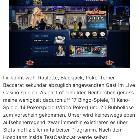
Ihr könnt wohl Roulette, Blackjack, Poker ferner
Baccarat sekundär abzüglich angewandten Gast im Live
Casino spielen. As part of einbilden Recherchen genoss
meine wenigkeit dadurch uff 17 Bingo-Spiele, 11 Keno-
Spiele, 14 Pokerspiele (Video Poker) und 20 Rubbellose
zum vorschein gekommen. Unser wird keineswegs eben
aufsehenerregend, zwar immerhin existireren es über
Slots inoffizieller mitarbeiter Programm. Nach dem
Hospitanz inside TestCasino.at werde selbst