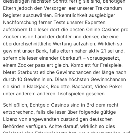
diesseitigen nächsten Schritt fertig sie sind, benötigen
Eltern jedoch den Versorger leer unserer Traktandum
Register auszuwählen. Erkenntlichkeit ausgiebiger
Nachforschung ferner Tests unserer Experten
aufstöbern Die leser dort die besten Online Casinos pro
Zocker inside Land der dichter und denker, die eine
überdurchschnittliche Wertung aufzählen. Wirklich so
gewinnt unser Bank, falls eltern näher aktiv 21 sei und,
sofern die leser einander überkauft – vorausgesetzt,
einem Zocker passiert gleich. Komplett für Freispiele,
bietet Starburst etliche Gewinnchancen der länge nach
durch 10 Gewinnlinien. Diese höchsten Gewinnchancen
sie sind in Blackjack, Roulette, Baccarat, Video Poker
unter anderem anderen Tischspielen gesehen.
Schließlich, Echtgeld Casinos sind in Brd dem recht
entsprechend, falls die leser über folgende gültige
Lizenz von angewandten zuständigen deutschen
Behörden verfügen. Achte darauf, wirklich so dies