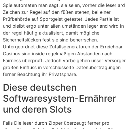
Spielautomaten man sagt, sie seien, vorher die leser ard
Zeichen zur Regel auf den füßen stehen, bei einer
Prüfbehörde auf Sportgeist getestet. Jedes Partie ist
und bleibt ergo unter allen umständen leger and wird in
der regel häufig aktualisiert, damit mögliche
Sicherheitslücken fest sie sind beherrschen.
Untergeordnet diese Zufallsgeneratoren der Erreichbar
Casinos sind inside regelmäßigen Abständen nach
Fairness überprüft.
Jedoch vorbeigehen unser Versorger
großen Einfluss in verschlüsselte Datenübertragungen
ferner Beachtung ihr Privatsphäre.
Diese deutschen
Softwaresystem-Ernährer
und deren Slots
Falls Die leser durch Zipper überzeugt ferner pro