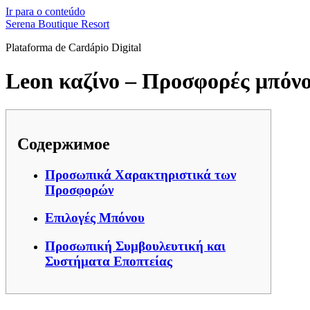
Ir para o conteúdo
Serena Boutique Resort
Plataforma de Cardápio Digital
Leon καζίνο – Προσφορές μπόν
Содержимое
Προσωπικά Χαρακτηριστικά των
Προσφορών
Επιλογές Μπόνου
Προσωπική Συμβουλευτική και
Συστήματα Εποπτείας