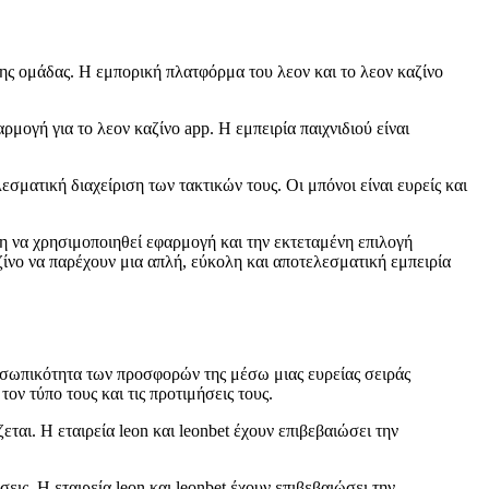
 της ομάδας. Η εμπορική πλατφόρμα του λεον και το λεον καζίνο
ρμογή για το λεον καζίνο app. Η εμπειρία παιχνιδιού είναι
εσματική διαχείριση των τακτικών τους. Οι μπόνοι είναι ευρείς και
ολη να χρησιμοποιηθεί εφαρμογή και την εκτεταμένη επιλογή
αζίνο να παρέχουν μια απλή, εύκολη και αποτελεσματική εμπειρία
ροσωπικότητα των προσφορών της μέσω μιας ευρείας σειράς
ν τύπο τους και τις προτιμήσεις τους.
εται. Η εταιρεία leon και leonbet έχουν επιβεβαιώσει την
ις. Η εταιρεία leon και leonbet έχουν επιβεβαιώσει την