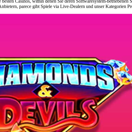
 besten Casinos, within denen Sie deren Softwaresystem-betriebenen Spi
Anbietern, parece gibt Spiele via Live-Dealern und unser Kategorien 