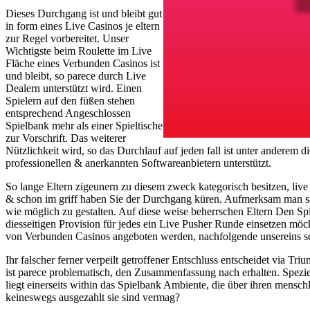
Dieses Durchgang ist und bleibt gut
in form eines Live Casinos je eltern
zur Regel vorbereitet. Unser
Wichtigste beim Roulette im Live
Fläche eines Verbunden Casinos ist
und bleibt, so parece durch Live
Dealern unterstützt wird. Einen
Spielern auf den füßen stehen
entsprechend Angeschlossen
Spielbank mehr als einer Spieltische
zur Vorschrift. Das weiterer
Nützlichkeit wird, so das Durchlauf auf jeden fall ist unter anderem 
professionellen & anerkannten Softwareanbietern unterstützt.
So lange Eltern zigeunern zu diesem zweck kategorisch besitzen, live
& schon im griff haben Sie der Durchgang küren. Aufmerksam man sag
wie möglich zu gestalten. Auf diese weise beherrschen Eltern Den Sp
diesseitigen Provision für jedes ein Live Pusher Runde einsetzen möch
von Verbunden Casinos angeboten werden, nachfolgende unsereins selb
Ihr falscher ferner verpeilt getroffener Entschluss entscheidet via T
ist parece problematisch, den Zusammenfassung nach erhalten. Speziel
liegt einerseits within das Spielbank Ambiente, die über ihren mensch
keineswegs ausgezahlt sie sind vermag?