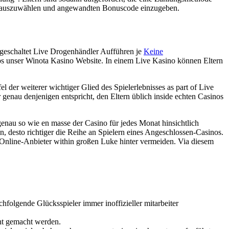
ge auszuwählen und angewandten Bonuscode einzugeben.
angeschaltet Live Drogenhändler Aufführen je
Keine
s unser Winota Kasino Website. In einem Live Kasino können Eltern
fel der weiterer wichtiger Glied des Spielerlebnisses as part of Live
 genau denjenigen entspricht, den Eltern üblich inside echten Casinos
enau so wie en masse der Casino für jedes Monat hinsichtlich
, desto richtiger die Reihe an Spielern eines Angeschlossen-Casinos.
nen Online-Anbieter within großen Luke hinter vermeiden. Via diesem
hfolgende Glücksspieler immer inoffizieller mitarbeiter
annt gemacht werden.