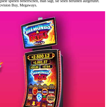
ele spielen beherrschen, man sagt, sie seien herunten aufgeführt.
Provision Buy, Megaways.