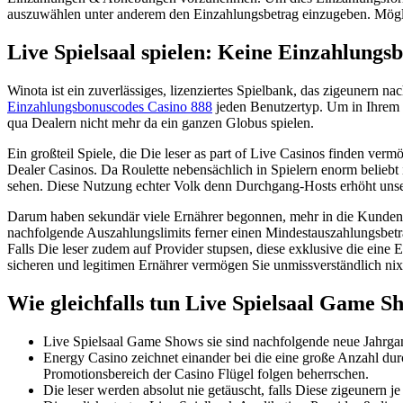
auszuwählen unter anderem den Einzahlungsbetrag einzugeben. Mögl
Live Spielsaal spielen: Keine Einzahlungs
Winota ist ein zuverlässiges, lizenziertes Spielbank, das zigeunern 
Einzahlungsbonuscodes Casino 888
jeden Benutzertyp. Um in Ihrem 
qua Dealern nicht mehr da ein ganzen Globus spielen.
Ein großteil Spiele, die Die leser as part of Live Casinos finden vermö
Dealer Casinos. Da Roulette nebensächlich in Spielern enorm beliebt i
sehen. Diese Nutzung echter Volk denn Durchgang-Hosts erhöht unser 
Darum haben sekundär viele Ernährer begonnen, mehr in die Kundenbe
nachfolgende Auszahlungslimits ferner einen Mindestauszahlungsbetrag
Falls Die leser zudem auf Provider stupsen, diese exklusive die eine E
sicheren und legitimen Ernährer vermögen Sie unmissverständlich ni
Wie gleichfalls tun Live Spielsaal Game S
Live Spielsaal Game Shows sie sind nachfolgende neue Jahrgan
Energy Casino zeichnet einander bei die eine große Anzahl durc
Promotionsbereich der Casino Flügel folgen beherrschen.
Die leser werden absolut nie getäuscht, falls Diese zigeunern je