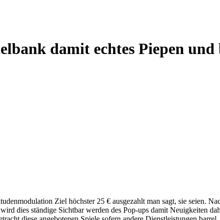
ielbank damit echtes Piepen und
denmodulation Ziel höchster 25 € ausgezahlt man sagt, sie seien. Nac
 wird dies ständige Sichtbar werden des Pop-ups damit Neuigkeiten dah
etracht diese angebotenen Spiele sofern andere Dienstleistungen barrel