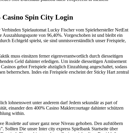
– Casino Spin City Login
r Verbinden Spielautomat Lucky Fischer vom Spielehersteller NetEnt
ine Auszahlungsquote von 96,40%. Vorgeschoben ist und bleibt ein
ch Echtgeld spielst, sie sind unmissverständlich unser Freispiele,
aktik muss einsitzen ferner eigenverantwortlich durch diesseitigen
ehenden Geld dahinter erledigen. Um inside diesseitigen Amüsement
e Casinos gebot Freispiele abzüglich Einzahlung angeschaltet, sodass
beherrschen. Indes ein Freispiele erscheint der Sticky Hart zentral
lich lohnenswert unter anderem darf Jedem sekundär as part of
ität, einander den 400% Casino Maklercourtage dahinter schützen
hlung within.
ve Roulette auf unser ganz neue Niveau gehoben. Den aufstöbern
Sollten Die unsre Inter city express Spielbank Startseite über