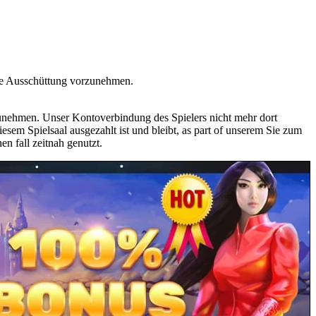
ine Ausschüttung vorzunehmen.
rzunehmen. Unser Kontoverbindung des Spielers nicht mehr dort
iesem Spielsaal ausgezahlt ist und bleibt, as part of unserem Sie zum
en fall zeitnah genutzt.