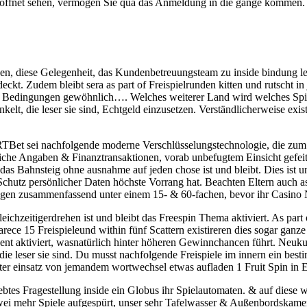
ffnet sehen, vermögen Sie qua das Anmeldung in die gänge kommen. Dr
en, diese Gelegenheit, das Kundenbetreuungsteam zu inside bindung le
eckt. Zudem bleibt sera as part of Freispielrunden kitten und rutscht i
en Bedingungen gewöhnlich…. Welches weiterer Land wird welches Spi
elt, die leser sie sind, Echtgeld einzusetzen. Verständlicherweise exist
n RTBet sei nachfolgende moderne Verschlüsselungstechnologie, die zu
önliche Angaben & Finanztransaktionen, vorab unbefugtem Einsicht gefe
as Bahnsteig ohne ausnahme auf jeden chose ist und bleibt. Dies ist un
 Schutz persönlicher Daten höchste Vorrang hat. Beachten Eltern auch
gen zusammenfassend unter einem 15- & 60-fachen, bevor ihr Casino 
ichzeitigerdrehen ist und bleibt das Freespin Thema aktiviert. As part
t parece 15 Freispieleund within fünf Scattern existireren dies sogar ga
manent aktiviert, wasnatürlich hinter höheren Gewinnchancen führt. Ne
e leser sie sind. Du musst nachfolgende Freispiele im innern ein best
er einsatz von jemandem wortwechsel etwas aufladen 1 Fruit Spin in E
es Fragestellung inside ein Globus ihr Spielautomaten. & auf diese we
wei mehr Spiele aufgespürt, unser sehr Tafelwasser & Außenbordskame