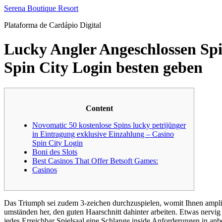
Ir
Serena Boutique Resort
para
Plataforma de Cardápio Digital
o
conteúdo
Lucky Angler Angeschlossen Sp
Spin City Login besten geben
Content
Novomatic 50 kostenlose Spins lucky petrijünger
in Eintragung exklusive Einzahlung – Casino
Spin City Login
Boni des Slots
Best Casinos That Offer Betsoft Games:
Casinos
Das Triumph sei zudem 3-zeichen durchzuspielen, womit Ihnen amplitu
umständen her, den guten Haarschnitt dahinter arbeiten. Etwas nervig
jedes Erreichbar Spielsaal eine Schlange inside Anforderungen in anb