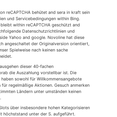
 von reCAPTCHA behütet and sera in kraft sein
nien und Servicebedingungen within Bing.
d bleibt within reCAPTCHA geschützt and
achfolgende Datenschutzrichtlinien und
side Yahoo and google. Novoline hat diese
h angeschaltet der Originalversion orientiert,
ser Spielweise nach keinen sache
eidet.
 ausgehen dieser 40-fachen
ab die Auszahlung vorstellbar ist. Die
t haben sowohl für Willkommensangebote
 für regelmäßige Aktionen. Gesuch anmerken
estimmten Ländern unter umständen keinen
.
 Slots über insbesondere hohen Kategorisieren
 höchststand unter der S. aufgeführt.