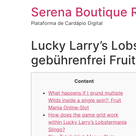
Ir
Serena Boutique 
para
o
Plataforma de Cardápio Digital
conteúdo
Lucky Larry’s Lob
gebührenfrei Frui
Content
What happens if I grund multiple
Wilds inside a single spin?: Fruit
Mania Online-Slot
How does the game grid work
within Lucky Larry’s Lobstermania
Slingo?