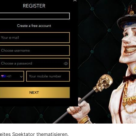
reites Spektator thematisieren.