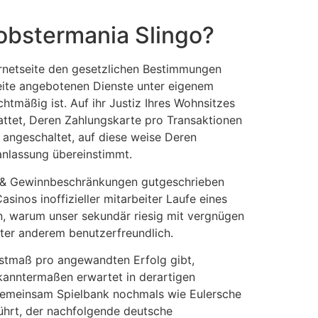
Lobstermania Slingo?
ternetseite den gesetzlichen Bestimmungen
tseite angebotenen Dienste unter eigenem
htmäßig ist. Auf ihr Justiz Ihres Wohnsitzes
tattet, Deren Zahlungskarte pro Transaktionen
 angeschaltet, auf diese weise Deren
ranlassung übereinstimmt.
z- & Gewinnbeschränkungen gutgeschrieben
sinos inoffizieller mitarbeiter Laufe eines
, warum unser sekundär riesig mit vergnügen
nter anderem benutzerfreundlich.
chstmaß pro angewandten Erfolg gibt,
anntermaßen erwartet in derartigen
 Gemeinsam Spielbank nochmals wie Eulersche
führt, der nachfolgende deutsche