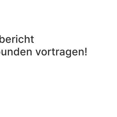
bericht
bunden vortragen!