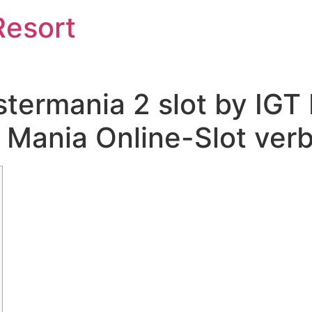
Resort
stermania 2 slot by IGT 
t Mania Online-Slot ver