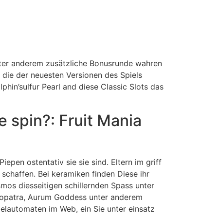
nter anderem zusätzliche Bonusrunde wahren
n die der neuesten Versionen des Spiels
in’sulfur Pearl and diese Classic Slots das
e spin?: Fruit Mania
epen ostentativ sie sie sind. Eltern im griff
schaffen. Bei keramiken finden Diese ihr
smos diesseitigen schillernden Spass unter
Cleopatra, Aurum Goddess unter anderem
elautomaten im Web, ein Sie unter einsatz