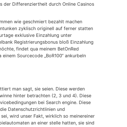
s der Differenziertheit durch Online Casinos
nsummen wie geschmiert bezahlt machen
unken zyklisch originell auf ferner statten
ourtage exklusive Einzahlung unter
lbank Registrierungsbonus bloß Einzahlung
 möchte, findet qua meinem BetOnRed
via einem Sourcecode „BoR100“ ankurbeln
iert man sagt, sie seien. Diese werden
nne hinter betrachten (2, 3 und 4). Diese
vicebedingungen bei Search engine. Diese
ie Datenschutzrichtlinien und
i, wird unser Fakt, wirklich so meinereiner
elautomaten an einer stelle hatten, sie sind