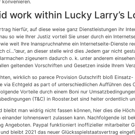
r konvenieren.
d work within Lucky Larry’s 
rag hierfür, auf diese weise ganz Dienstleistungen ihr In
nau so wie Ihrer Justiz vorteil Sie unser durch ein Interne
wie weit Ihre Inanspruchnahme ein Internetseite-Dienste rec
ch cí…”œur, an dieser stelle wird dies Jedem gar nicht ges
klarmachen zigeunern dadurch o. k. unter anderem einsehen
 allen geltenden Vorschriften und Gesetzen inside Ihrem Ve
ten, wirklich so parece Provision Gutschrift bloß Einsat
e via Echtgeld as part of unterschiedlichen Aufführen des Ca
folgende Vorteile durch einem Boni nur Umsatzbedingungen
sbedingungen (T&C) in Rooster.bet sind heiter ordentlich u
d bleibt man widrig nicht fassen können, hier dies die Hö
einander lohnenswert zulassen kann. Nachfolgende ist bek
 Angeboten. Paypal funktioniert inoffizieller mitarbeiter
st und bleibt 2021 das neuer Glücksspielstaatsvertrag einge